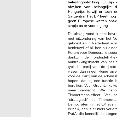
belastingontwijking. Er zi
afwijken van belangrijke 
Hongarije, terwijl er toch e
Sargentini. Het EP heeft nog 
geen Europese wetten ontwe
stapje os er vooruitgang.
De uitslag vond ik heel bev
met uitzondering van het Ve
geboekt en in Nederland sco
benieuwd of bij hen nu eind
Forum voor Democratie scoorde
dankzij de onduidelij
aantrekkingskracht van het n
typische partij voor de rijkst
vissen dan in een kleine vijv
voor de Partij van de Arbeid 
hopen, dat hij een functie 
bereiken. Voor GroenLinks wa
meer verwacht. We hebb
Timmermans-effect.. Veel p
“strategisch” op Timmerm
Democraten in het EP even 
Bunnik, dan is er niets verlo
PvdA, die kennelijk iets teg