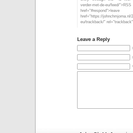
verder-met-de-eu/feed
href="#respond">l
href="https://johnchmjorna.nl
eu/trackback/" rel="trackback
Leave a Reply