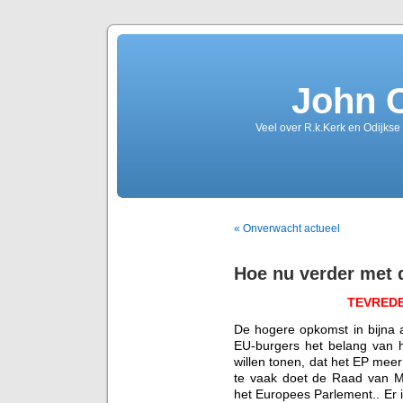
John 
Veel over R.k.Kerk en Odijkse
« Onverwacht actueel
Hoe nu verder met 
TEVREDE
De hogere opkomst in bijna al
EU-burgers het belang van 
willen tonen, dat het EP mee
te vaak doet de Raad van Mi
het Europees Parlement.. Er 