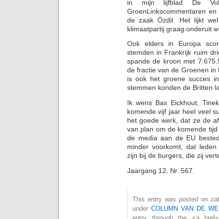
in mijn lijfblad De Vo
GroenLinkscommentaren en i
de zaak Özdil. Het lijkt 
klimaatpartij graag onderuit w
Ook elders in Europa scor
stemden in Frankrijk ruim dr
spande de kroon met 7.675
de fractie van de Groenen in 
is ook het groene succes in
stemmen konden de Britten lat
Ik wens Bas Eickhout, Tinek
komende vijf jaar heel veel s
het goede werk, dat ze de afg
van plan om de komende tijd
de media aan de EU besteden
minder voorkomt, dat lede
zijn bij de burgers, die zij v
Jaargang 12, Nr. 567.
This entry was posted on zate
under
COLUMN VAN DE WE
entry through the <a href="h