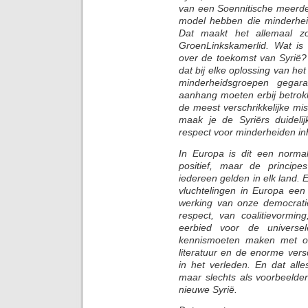
van een Soennitische meerde
model hebben die minderhei
Dat maakt het allemaal z
GroenLinkskamerlid. Wat is 
over de toekomst van Syrië? 
dat bij elke oplossing van het
minderheidsgroepen gegar
aanhang moeten erbij betrokk
de meest verschrikkelijke mi
maak je de Syriërs duideli
respect voor minderheiden i
In Europa is dit een normal
positief, maar de principe
iedereen gelden in elk land. E
vluchtelingen in Europa een
werking van onze democrati
respect, van coalitievormin
eerbied voor de universe
kennismoeten maken met on
literatuur en de enorme vers
in het verleden. En dat all
maar slechts als voorbeelden
nieuwe Syrië.