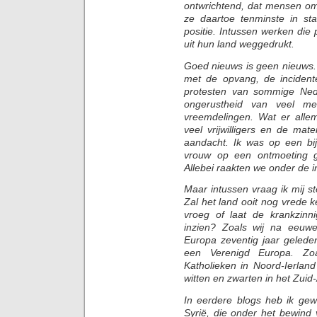
ontwrichtend, dat mensen om 
ze daartoe tenminste in sta
positie. Intussen werken di
uit hun land weggedrukt.
Goed nieuws is geen nieuws.
met de opvang, de incident
protesten van sommige Ned
ongerustheid van veel m
vreemdelingen. Wat er alle
veel vrijwilligers en de mat
aandacht. Ik was op een b
vrouw op een ontmoeting g
Allebei raakten we onder de i
Maar intussen vraag ik mij st
Zal het land ooit nog vrede k
vroeg of laat de krankzinn
inzien? Zoals wij na eeuw
Europa zeventig jaar gelede
een Verenigd Europa. Zoa
Katholieken in Noord-Ierland
witten en zwarten in het Zuid-
In eerdere blogs heb ik ge
Syrië, die onder het bewind