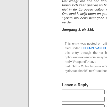
Dat vraagt van ons een enor
tonen zich zeer gastvrij en 
niet in de Europese cultuur 
Ons land is altijd open en ga
Syriërs wel eens heel goed 
verder.
Jaargang 8, Nr. 385.
This entry was posted on vri
filed under
COLUMN VAN D
this entry through the <a hre
opbouwen-van-een-nieuw-syr
href="#respond">l
href="https://johnchmjorna.nl
syrie/trackback/" rel="trackb
Leave a Reply