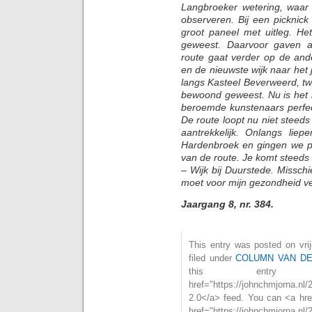
Langbroeker wetering, waar
observeren. Bij een picknick 
groot paneel met uitleg. He
geweest. Daarvoor gaven a
route gaat verder op de and
en de nieuwste wijk naar het
langs Kasteel Beverweerd, t
bewoond geweest. Nu is het b
beroemde kunstenaars perfect
De route loopt nu niet steeds 
aantrekkelijk. Onlangs liep
Hardenbroek en gingen we pe
van de route. Je komt steeds w
– Wijk bij Duurstede. Missch
moet voor mijn gezondheid v
Jaargang 8, nr. 384.
This entry was posted on vri
filed under
COLUMN VAN D
this entry
href="https://johnchmjorna.nl
2.0</a> feed. You can <a hre
href="https://johnchmjorna.nl/