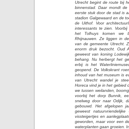
Utrecht begint de route bij h
binnenstad. Daar mondt de 
eerste stuk door de stad is 
stadion Galgewaard en de to
de Uithof. Voor architectuu
interessants te zien. Voorb
het Tolhuys komen we b
Rhijnauwen. Ze liggen in d
van de gemeente Utrecht. 
enorm druk bezocht. Oud Am
geweest van koning Lodewij
behang. Nu herbergt het g
erbij is het Waterliniemus
geopend. De Volkskrant roem
inhoud van het museum is e
van Utrecht wandel je stee
Horeca vind je in het gebied
we tussen weilanden, boomg
voorbij het dorp Bunnik, 
snelweg door naar Odijk, d
gebouwd. Het afgelopen ja
geweest natuurvriendelijk
vissteigertjes en aanlegplaat
geworden, maar voor een dee
waterplanten gaan groeien. I