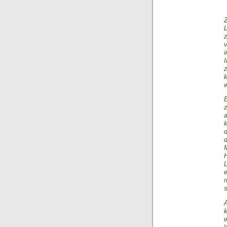
I
z
w
k
d
d
L
s
k