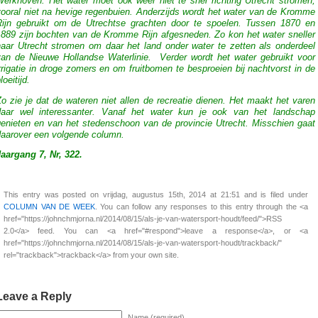
Werkhoven. Het water moet ook weer niet te snel richting Utrecht stromen,
vooral niet na hevige regenbuien. Anderzijds wordt het water van de Kromme
Rijn gebruikt om de Utrechtse grachten door te spoelen. Tussen 1870 en
1889 zijn bochten van de Kromme Rijn afgesneden. Zo kon het water sneller
naar Utrecht stromen om daar het land onder water te zetten als onderdeel
van de Nieuwe Hollandse Waterlinie. Verder wordt het water gebruikt voor
rrigatie in droge zomers en om fruitbomen te besproeien bij nachtvorst in de
loeitijd.
o zie je dat de wateren niet allen de recreatie dienen. Het maakt het varen
daar wel interessanter. Vanaf het water kun je ook van het landschap
genieten en van het stedenschoon van de provincie Utrecht. Misschien gaat
daarover een volgende column.
Jaargang 7, Nr, 322.
This entry was posted on vrijdag, augustus 15th, 2014 at 21:51 and is filed under
COLUMN VAN DE WEEK
. You can follow any responses to this entry through the <a
href="https://johnchmjorna.nl/2014/08/15/als-je-van-watersport-houdt/feed/">RSS
2.0</a> feed. You can <a href="#respond">leave a response</a>, or <a
href="https://johnchmjorna.nl/2014/08/15/als-je-van-watersport-houdt/trackback/"
rel="trackback">trackback</a> from your own site.
Leave a Reply
Name (required)