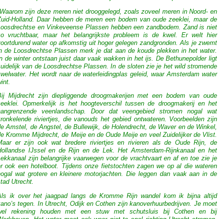
Waarom zijn deze meren niet drooggelegd, zoals zoveel meren in Noord- en
Zuid-Holland. Daar hebben de meren een bodem van oude zeeklei, maar de
Loosdrechtse en Vinkeveense Plassen hebben een zandbodem. Zand is niet
zo vruchtbaar, maar het belangrijkste probleem is de kwel. Er welt hier
voortdurend water op afkomstig uit hoger gelegen zandgronden. Als je zwemt
in de Loosdrechtse Plassen merk je dat aan de koude plekken in het water.
n de winter ontstaan juist daar vaak wakken in het ijs. De Bethunepolder ligt
uidelijk van de Loosdrechtse Plassen. In de sloten zie je het wild stromende
kwelwater. Het wordt naar de waterleidingplas geleid, waar Amsterdam water
int.
Bij Mijdrecht zijn diepliggende droogmakerijen met een bodem van oude
zeeklei. Opmerkelijk is het hoogteverschil tussen de droogmakerij en het
aangrenzende veenlandschap. Door dat veengebied stromen nogal wat
ronkelende riviertjes, die vanouds het gebied ontwateren. Voorbeelden zijn
e Amstel, de Angstel, de Bullewijk, de Holendrecht, de Waver en de Winkel,
e Kromme Mijdrecht, de Meije en de Oude Meije en veel Zuidelijker de Vlist.
Maar er zijn ook wat bredere riviertjes en rivieren als de Oude Rijn, de
Hollandse IJssel en de Rijn en de Lek. Het Amsterdam-Rijnkanaal en het
ekkanaal zijn belangrijke vaarwegen voor de vrachtvaart en af en toe zie je
er ook een hotelboot. Tijdens onze fietstochten zagen we op al die wateren
nogal wat grotere en kleinere motorjachten. Die leggen dan vaak aan in de
tad Utrecht.
Als ik over het jaagpad langs de Kromme Rijn wandel kom ik bijna altijd
ano’s tegen. In Utrecht, Odijk en Cothen zijn kanoverhuurbedrijven. Je moet
wel rekening houden met een stuw met schutsluis bij Cothen en bij