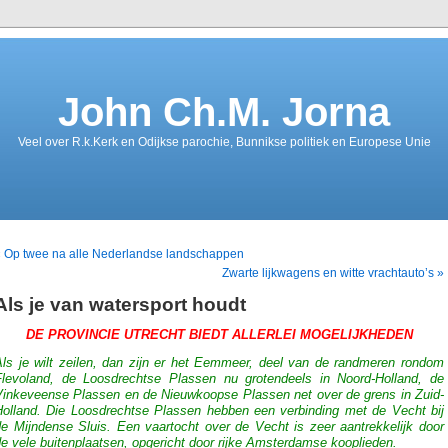
John Ch.M. Jorna
Veel over R.k.Kerk en Odijkse parochie, Bunnikse politiek en Europese Unie
 Op twee na alle Nederlandse landschappen
Zwarte lijkwagens en witte vrachtauto’s »
Als je van watersport houdt
DE PROVINCIE UTRECHT BIEDT ALLERLEI MOGELIJKHEDEN
Als je wilt zeilen, dan zijn er het Eemmeer, deel van de randmeren rondom
Flevoland, de Loosdrechtse Plassen nu grotendeels in Noord-Holland, de
Vinkeveense Plassen en de Nieuwkoopse Plassen net over de grens in Zuid-
Holland. Die Loosdrechtse Plassen hebben een verbinding met de Vecht bij
de Mijndense Sluis. Een vaartocht over de Vecht is zeer aantrekkelijk door
e vele buitenplaatsen, opgericht door rijke Amsterdamse kooplieden.