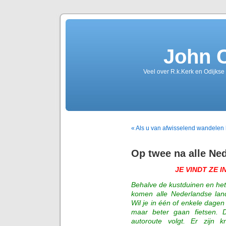
John 
Veel over R.k.Kerk en Odijkse
« Als u van afwisselend wandelen
Op twee na alle Ne
JE VINDT ZE 
Behalve de kustduinen en het
komen alle Nederlandse land
Wil je in één of enkele dage
maar beter gaan fietsen. 
autoroute volgt. Er zijn 