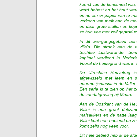
komst van de kunstmest was 
werd bebost en het hout werd
en nu om er papier van te m
verkoop van melk aan de mel
en daar grote stallen en ko
ze hun vee met zelf geproduce
In dit overgangsgebied zie
villa’s. Die strook aan d
Stichtse Lustwarande. So
kapitaal verdiend in Nederl
Vooral de heidegrond was in d
De Utrechtse Heuvelrug i
afgewisseld met leem en 
enorme ijsmassa in de Vallei.
Een serie is te zien op het
de zandafgraving bij Maarn.
Aan de Oostkant van de Heuv
Vallei is een groot dekza
maisakkers en de natte laagt
Vallei kent een boeiend en z
komt zelfs nog veen voor.
Dit hele gebied heb ik de a