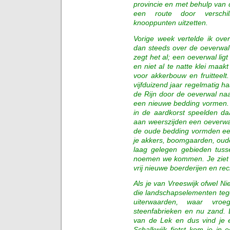
provincie en met behulp van 
een route door verschil
knooppunten uitzetten.
Vorige week vertelde ik ove
dan steeds over de oeverwal
zegt het al; een oeverwal li
en niet al te natte klei maakt
voor akkerbouw en fruitteelt
vijfduizend jaar regelmatig h
de Rijn door de oeverwal na
een nieuwe bedding vormen.
in de aardkorst speelden da
aan weerszijden een oeverwa
de oude bedding vormden ee
je akkers, boomgaarden, oude
laag gelegen gebieden tus
noemen we kommen. Je ziet e
vrij nieuwe boerderijen en re
Als je van Vreeswijk ofwel Ni
die landschapselementen tegen
uiterwaarden, waar vro
steenfabrieken en nu zand. L
van de Lek en dus vind je e
Schalkwijk fietst kom je in