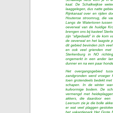
kaal. De Schalkwijkse wete
laaggelegen, dus natte gebi
Rijnkanaal over en rijden do
Houtense stroomrug, die van
Langs de Watertoren tusse
oeverwal van de huidige K
brengen ons bij kasteel Ste
zijn “afgedaald” in de kom 
de oeverwal en het laagste p
dit gebied bevinden zich ve
en ook veel grienden met 
Sterkenburg in NO richtin
ongemerkt in een ander land
dunner en na een paar honde
Het overgangsgebied tu
zandgronden werd vroeger h
toen grotendeels bedekt met
schapen. In de winter wa
kuilvormige bodem. De sc
vermengd met heideplaggen
akkers, die daardoor een
Leersum zie je die bolle ak
er wat veel plaggen gestoke
het vakantiepark Het Grote 