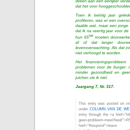
deken aan een eerlijker verdel
dat het voor hooggeschoolden
Toen ik twintig jaar gel
profiteren, was er een overs
daalde wat, maar een jonge c
dat ik na veertig jaar voor de
ste
hun 65
moeten doorwerken
af of dat langer doorw
levensverwachting. Als dat zo 
niet verhoogd te worden.
Het financieringsproblee
problemen voor de burger: 
minder gezondheid en geen
juichen zie ik niet.
Jaargang 7, Nr. 317.
This entry was posted on vrij
under
COLUMN VAN DE WE
entry through the <a href="htt
geen-probleem-meer/fee
href="#respond">l