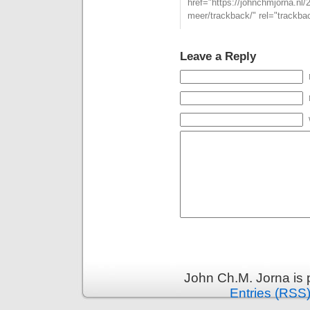
href="https://johnchmjorna.nl/
meer/trackback/" rel="trackba
Leave a Reply
John Ch.M. Jorna is
Entries (RSS