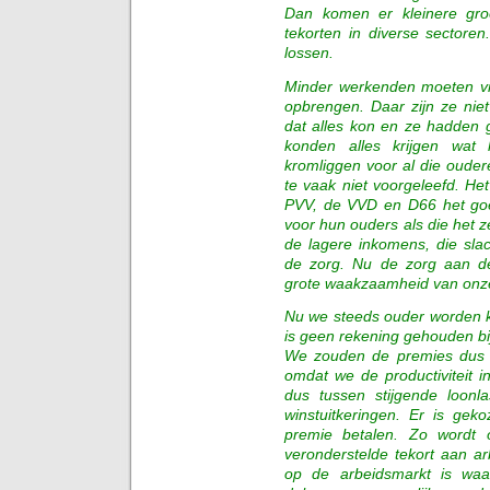
Dan komen er kleinere gro
tekorten in diverse sectore
lossen.
Minder werkenden moeten vi
opbrengen. Daar zijn ze niet 
dat alles kon en ze hadden 
konden alles krijgen wat
kromliggen voor al die ouder
te vaak niet voorgeleefd. Het
PVV, de VVD en D66 het goe
voor hun ouders als die het z
de lagere inkomens, die sla
de zorg. Nu de zorg aan de
grote waakzaamheid van onz
Nu we steeds ouder worden k
is geen rekening gehouden bi
We zouden de premies dus 
omdat we de productiviteit i
dus tussen stijgende loon
winstuitkeringen. Er is ge
premie betalen. Zo wordt 
veronderstelde tekort aan ar
op de arbeidsmarkt is waar