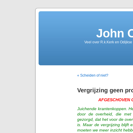
John 
Veel over R.k.Kerk en Odijkse
« Scheiden of niet?
Vergrijzing geen p
AFGESCHOVEN O
Juichende krantenkoppen. Het
door de overheid, die met
gezorgd, dat het voor de ov
is. Maar de vergrijzing blijf
moeten we meer inzicht hebben