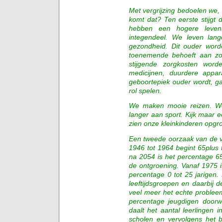
Met vergrijzing bedoelen we, 
komt dat? Ten eerste stijgt 
hebben een hogere levens
integendeel. We leven lan
gezondheid. Dit ouder wor
toenemende behoeft aan zor
stijgende zorgkosten word
medicijnen, duurdere appa
geboortepiek ouder wordt, g
rol spelen.
We maken mooie reizen. We
langer aan sport. Kijk maar 
zien onze kleinkinderen opgr
Een tweede oorzaak van de ver
1946 tot 1964 begint 65plus 
na 2054 is het percentage 6
de ontgroening. Vanaf 1975 is
percentage 0 tot 25 jarigen.
leeftijdsgroepen en daarbij d
veel meer het echte problee
percentage jeugdigen doorwe
daalt het aantal leerlingen 
scholen en vervolgens het b