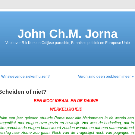
John Ch.M. Jorna
Veel over R.k.Kerk en Odijkse parochie, Bunnikse politiek en Europese Unie
« Winstgevende ziekenhuizen?
Vergrijzing geen probleem meer »
Scheiden of niet?
EEN MOOI IDEAAL EN DE RAUWE
WERKELIJKHEID
Ruim een jaar geleden stuurde Rome naar alle bisdommen in de wereld een
ragenlijst met vragen over gezin en huwelijk. Het was de bedoeling, dat in
elke parochie de vragen beantwoord zouden worden en dat een samenvattend
verslag naar Rome zou gaan. Noch van de vragenlijst noch van pogingen in