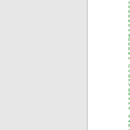
W
g
k
o
l
m
a