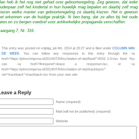
Dan heb ik het nog niet gehad over geboorteregeling. Zeg gewoon, dat ieder
uderpaar zelf het kindertal in hun huwelijk mag bepalen en daarbij zelf mag
kiezen welke manier van geboorteregeling ze daarbij kiezen. Het is gewoon
et erkennen van de huidige praktijk. Ik ben bang, dat ze alles bij het oude
aten en zo bergen voedsel voor antikerkelijke propaganda verschaffen.
aargang 7, Nr. 316.
This entry was posted on vrijdag, juli 4th, 2014 at 20:27 and is filed under
COLUMN VAN
DE WEEK
. You can follow any responses to this entry through the <a
href="https://johnchmjorna.nl/2014/07/04/scheiden-of-niet/feed/">RSS 2.0</a> feed. You
can <a href="#respond">leave a response</a>, or <a
href="https://johnchmjorna.nl/2014/07/04/scheiden-of-niet/trackback/"
rel="trackback">trackback</a> from your own site.
Leave a Reply
Name (required)
Mail (will not be published) (required)
Website