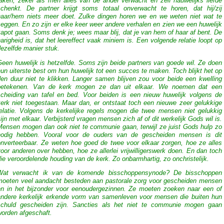
raken, zeker als men alles van de ander verwacht en zelf nauwelijks liefde
schenkt. De partner krijgt soms totaal onverwacht te horen, dat hij/zij
haar/hem niets meer doet. Zulke dingen horen we en we weten niet wat te
eggen. En zo zijn er elke keer weer andere verhalen en zien we een huwelijk
apot gaan. Soms denk je; wees maar blij, dat je van hem of haar af bent. De
arigheid is, dat het leereffect vaak miniem is. Een volgende relatie loopt op
ezelfde manier stuk.
een huwelijk is hetzelfde. Soms zijn beide partners van goede wil. Ze doen
un uiterste best om hun huwelijk tot een succes te maken. Toch blijkt het op
den duur niet te klikken. Langer samen blijven zou voor beide een kwelling
betekenen. Van de kerk mogen ze dan uit elkaar. We noemen dat een
scheiding van tafel en bed. Voor beiden is een nieuw huwelijk volgens de
kerk niet toegestaan. Maar dan, er ontstaat toch een nieuwe zeer gelukkige
relatie. Volgens de kerkelijke regels mogen die twee mensen niet gelukkig
ijn met elkaar. Verbijsterd vragen mensen zich af of dit werkelijk Gods wil is.
Mensen mogen dan ook niet te communie gaan, terwijl ze juist Gods hulp zo
nodig hebben. Vooral voor de ouders van de gescheiden mensen is dit
onverteerbaar. Ze weten hoe goed de twee voor elkaar zorgen, hoe ze alles
oor anderen over hebben, hoe ze allerlei vrijwilligerswerk doen. En dan toch
ie veroordelende houding van de kerk. Zo onbarmhartig, zo onchristelijk.
Wat verwacht ik van de komende bisschoppensynode? De bisschoppen
moeten veel aandacht besteden aan pastorale zorg voor gescheiden mensen
en in het bijzonder voor eenoudergezinnen. Ze moeten zoeken naar een of
andere kerkelijk erkende vorm van samenleven voor mensen die buiten hun
schuld gescheiden zijn. Sancties als het niet te communie mogen gaan
worden afgeschaft.