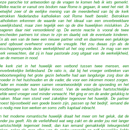
onze parochie tot antwoorden op de vragen te komen heb ik iets gemerkt.
elke reactie er vanuit ons bisdom naar Rome is gegaan, ik weet het niet. Ik
betwijfel zeer of de eerlijke mening van de meerderheid van bij de kerk
betrokken Nederlandse katholieken ooit Rome heeft bereikt. Betrokken
katholieken erkennen de waarde van het ideaal van een onverbreekbare
huwelijksband, maar zien tegelijk een op de drie huwelijken mislukken. Ze
reageren daar niet veroordelend op. De eerste reactie is vooral de twee
escheiden partners tot steun te zijn en daarbij ook de eventuele kinderen.
En als een van de twee een nieuwe partner vindt en daarmee een gelukkige
band opbouwt overheerst vooral de vreugde. Het zou dwaas zijn als de
bisschoppensynode deze werkelijkheid uit het oog verliest. Je mag van een
erk verwachten, dat zij in haar pastorale zorg uitgaat van de werkelijkheid,
van de mensen in nood.
De kerk ziet in het huwelijk een verbond tussen twee mensen, een
nverbrekelijke liefdesband. De ratio is, dat bij het vroeger ontbreken van
geboorteregeling het grote gezin behoefte had aan langdurige zorg door de
moeder in het huishouden en de vader, die voor een inkomen moest zorgen.
Vader en moeder waren samen verantwoordelijk voor de opvoeding en het
grootbrengen van hun talrijke kroost. Van de wederzijdse hartstochtelijke
iefde werd vroeger veel minder verwacht. Het ging er om de ander gelukkig te
maken. Maar men stond veel zakelijker tegenover het huwelijk. De partner
oest bijvoorbeeld een goede boerin zijn, passen op het bedrijf, iemand die
zo nodig mee kon werken en soms zelfs kapitaal inbracht.
In het moderne romantische huwelijk draait het meer om het geluk, dat de
nder jou geeft. Als de verliefdheid wat weg zakt en de ander jou niet langer
hartstochtelijk tegemoet treedt, dan kan iemand gemakkelijk teleurgesteld