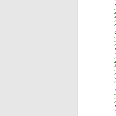
z
k
n
d
G
h
z
v
d