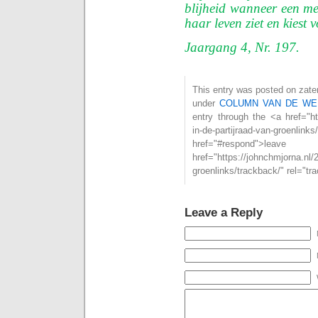
blijheid wanneer een me
haar leven ziet en kiest 
Jaargang 4, Nr. 197.
This entry was posted on zater
under
COLUMN VAN DE WE
entry through the <a href="ht
in-de-partijraad-van-groenl
href="#respond">l
href="https://johnchmjorna.nl/
groenlinks/trackback/" rel="t
Leave a Reply