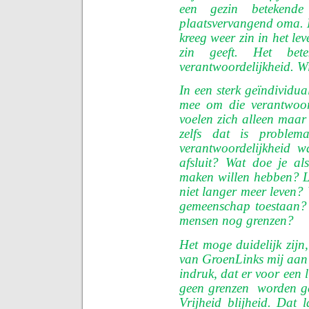
een gezin beteken
plaatsvervangend oma. H
kreeg weer zin in het lev
zin geeft. Het be
verantwoordelijkheid. Wi
In een sterk geïndividua
mee om die verantwoor
voelen zich alleen maar 
zelfs dat is proble
verantwoordelijkheid 
afsluit? Wat doe je al
maken willen hebben? L
niet langer meer leven? 
gemeenschap toestaan? 
mensen nog grenzen?
Het moge duidelijk zijn,
van GroenLinks mij aan h
indruk, dat er voor een l
geen grenzen
worden ge
Vrijheid blijheid. Dat l