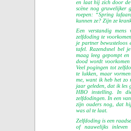
en laat hij zich door 
scène nog gruwelijker 
roepen: “Spring lafaa
kunnen ze? Zijn ze kran
Een verstandig mens 
zelfdoding te voorkomen
je partner bewusteloos 
tafel. Razendsnel bel j
maag leeg gepompt en j
dood wordt voorkomen e
Veel pogingen tot zelfd
te lukken, maar vorme
me, want ik heb het zo 
jaar geleden, dat ik les
HBO instelling. In d
zelfdodingen. In een va
zijn ouders nog, dat hi
was al te laat.
Zelfdoding is een raadsel
of nauwelijks inleven