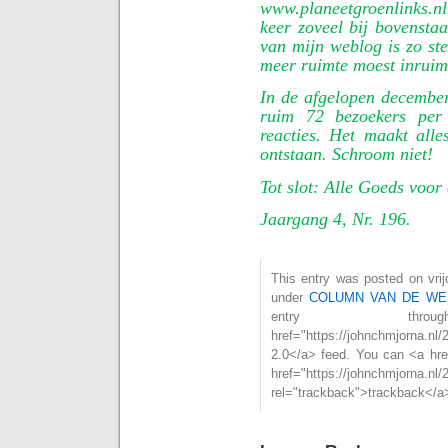
www.planeetgroenlinks.n
keer zoveel bij bovensta
van mijn weblog is zo ste
meer ruimte moest inruim
In de afgelopen decembe
ruim 72 bezoekers per
reacties. Het maakt alle
ontstaan. Schroom niet!
Tot slot: Alle Goeds voor 
Jaargang 4, Nr. 196.
This entry was posted on vrijd
under
COLUMN VAN DE WE
entry th
href="https://johnchmjorna.nl
2.0</a> feed. You can <a hre
href="https://johnchmjorna.nl/
rel="trackback">trackback</a>