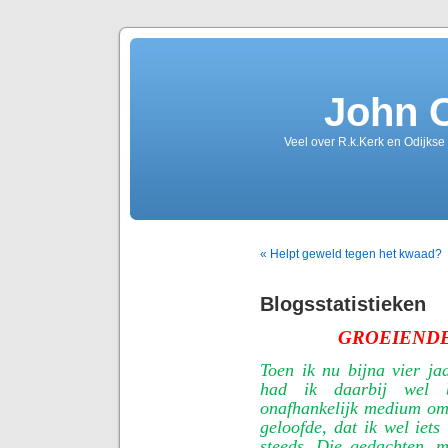
John 
Veel over R.k.Kerk en Odijkse
« Helpt geweld tegen het kwaad?
Blogsstatistieken
GROEIEND
Toen ik nu bijna vier j
had ik daarbij wel b
onafhankelijk medium om 
geloofde, dat ik wel iets
steeds. Die gedachten, 