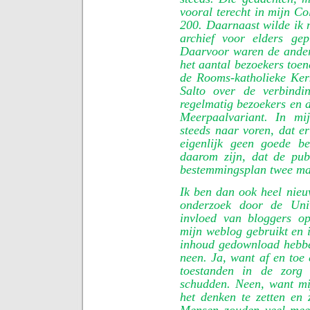
vooral terecht in mijn C
200. Daarnaast wilde ik 
archief voor elders gep
Daarvoor waren de ander
het aantal bezoekers toen
de Rooms-katholieke Ke
Salto over de verbind
regelmatig bezoekers en d
Meerpaalvariant. In mi
steeds naar voren, dat er
eigenlijk geen goede be
daarom zijn, dat de publ
bestemmingsplan twee maa
Ik ben dan ook heel nieu
onderzoek door de Uni
invloed van bloggers o
mijn weblog gebruikt en i
inhoud gedownload hebben
neen. Ja, want af en toe 
toestanden in de zor
schudden. Neen, want mi
het denken te zetten en