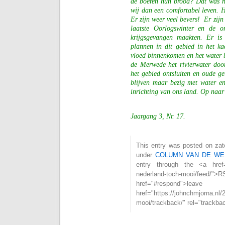
de boeren hun brood? Dat was n
wij dan een comfortabel leven. 
Er zijn weer veel bevers!
Er zijn
laatste Oorlogswinter en de on
krijgsgevangen maakten. Er is 
plannen in dit gebied in het k
vloed binnenkomen en het water b
de Merwede het rivierwater doo
het gebied ontsluiten en oude ge
blijven maar bezig met water e
inrichting van ons land. Op naar
Jaargang 3, Nr. 17.
This entry was posted on zate
under
COLUMN VAN DE WE
entry through the <a href="h
nederland-toch-mooi/fe
href="#respond">l
href="https://johnchmjorna.nl/
mooi/trackback/" rel="trackba