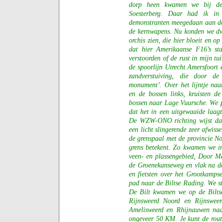
dorp heen kwamen we bij de 
Soesterberg. Daar had ik in
demonstranten meegedaan aan de 
de kernwapens. Nu konden we dwar
orchis zien, die hier bloeit en o
dat hier Amerikaanse F16’s sta
verstoorden of de rust in mijn tu
de spoorlijn Utrecht Amersfoort
zandverstuiving, die door de
monument’. Over het lijntje naa
en de bossen links, kruisten d
bossen naar Lage Vuursche. We p
dat het in een uitgewaaide laagt
De WZW-ONO richting wijst daa
een licht slingerende zeer afwis
de grenspaal met de provincie N
grens betekent. Zo kwamen we i
veen- en plassengebied, Door M
de Groenekanseweg en vlak na de
en fietsten over het Grootkamps
pad naar de Biltse Rading. We st
De Bilt kwamen we op de Biltse
Rijnsweerd Noord en Rijnswe
Amelisweerd en Rhijnauwen naa
ongeveer 50 KM. Je kunt de route