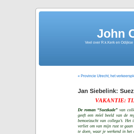
John 
Veel over R.k.Kerk en Odijkse
« Provincie Utrecht, het verkeersp
Jan Siebelink: Sue
VAKANTIE: T
De roman “Suezkade”
van colle
geeft een reëel beeld van de r
bemoeizucht van collega’s. Het i
verliet om van mijn rust te gaan
te doen, waar je werkend in het o