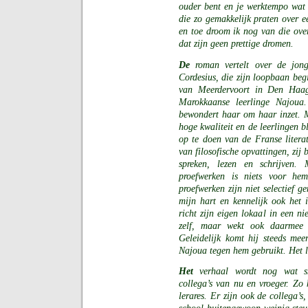
ouder bent en je werktempo wat 
die zo gemakkelijk praten over ee
en toe droom ik nog van die over
dat zijn geen prettige dromen.
De
roman vertelt over de jong
Cordesius, die zijn loopbaan be
van Meerdervoort in Den Haag
Marokkaanse leerlinge Najoua
bewondert haar om haar inzet. M
hoge kwaliteit en de leerlingen bl
op te doen van de Franse litera
van filosofische opvattingen, zij
spreken, lezen en schrijven
proefwerken is niets voor hem
proefwerken zijn niet selectief 
mijn hart en kennelijk ook het 
richt zijn eigen lokaal in een n
zelf, maar wekt ook daarmee s
Geleidelijk komt hij steeds mee
Najoua tegen hem gebruikt. Het l
Het
verhaal wordt nog wat s
collega’s van nu en vroeger. Zo 
lerares. Er zijn ook de collega’s