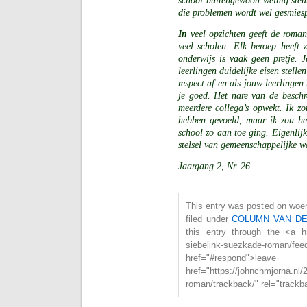
school buitengewoon weinig steun
die problemen wordt wel gesmies
In
veel opzichten geeft de roman
veel scholen. Elk beroep heeft 
onderwijs is vaak geen pretje. 
leerlingen duidelijke eisen stelle
respect af en als jouw leerlingen
je goed. Het nare van de beschre
meerdere collega’s opwekt. Ik zo
hebben gevoeld, maar ik zou he
school zo aan toe ging. Eigenlijk
stelsel van gemeenschappelijke 
Jaargang 2, Nr. 26.
This entry was posted on woe
filed under
COLUMN VAN D
this entry through the <a hre
siebelink-suezkade-roman
href="#respond">l
href="https://johnchmjorna.nl/
roman/trackback/" rel="trackb