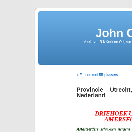
John 
Veel over R.k.Kerk en Odijkse
« Fietsen met 55-plussers
Provincie Utrech
Nederland
DRIEHOEK U
AMERSF
Asfalteerders
schrikken nergen