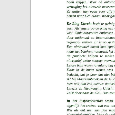
baan krijgen. Voor de autolob
vertraging het nieuwste mensenre
Ze sluiten hun ogen voor alle 
nemen naar Den Haag. Waar gaa
De Ring Utrecht
heeft te weinig 
vast. Als ergens op de Ring een 
vast. Omleidingroutes ontbreken.
door nationaal en internationa
regionaal verkeer. Er is op ges
Een alternatief noemt men spreid
maar het betekent natuurlijk het 
de provincie krijgen te make
alternatief wekte enorme weersta
Leidse Rijn waren jarenlang blij
Daar in de buurt wonen was uit
bedacht, dat je door dat niet b
A2 bij Maarssenbroek en de A12
men ook aan een nieuwe autosne
Utrecht en Nieuwegein, Utrecht
Zeist door naar de A28. Dan zou
In het inspraakverslag
wordt 
eigenlijk het creëren van een t
Wel als dat niet kan dan maa
alternatief spreiden. Voor de v