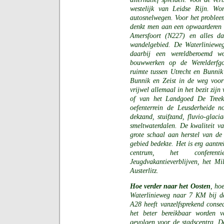
westelijk van Leidse Rijn. Wo
autosnelwegen. Voor het problee
denkt men aan een opwaarderen 
Amersfoort (N227) en alles daa
wandelgebied. De Waterlinieweg
daarbij een wereldberoemd w
bouwwerken op de Werelderfgoe
ruimte tussen Utrecht en Bunnik 
Bunnik en Zeist in de weg voo
vrijwel allemaal in het bezit zij
of van het Landgoed De Treek-
oefenterrein de Leusderheide 
dekzand, stuifzand, fluvio-glac
smeltwaterdalen. De kwaliteit va
grote schaal aan herstel van de 
gebied bedekte. Het is erg aantre
centrum, het conferent
Jeugdvakantieverblijven, het M
Austerlitz.
Hoe verder naar het Oosten
, ho
Waterlinieweg naar 7 KM bij de
A28 heeft vanzelfsprekend conse
het beter bereikbaar worden 
gevolgen voor de stadscentra. De