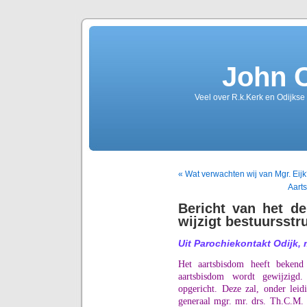
John 
Veel over R.k.Kerk en Odijkse
« Wat verwachten wij van Mgr. Eij
Aarts
Bericht van het de
wijzigt bestuursstr
Uit Parochiekontakt Odijk, 
Het aartsbisdom heeft bekend
aartsbisdom wordt gewijzigd.
opgericht. Deze zal, onder leidi
generaal mgr. mr. drs. Th.C.M. 