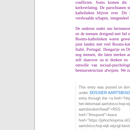
conflicten. Soms komen die i
kerkverlating. De parochianen 
katholieken blijven over. Dit
verdwaalde schapen, integendeel z
De ouderen onder ons herinneren
en de mensen dreigend met hel 
Rooms-katholieken waren gewe
juist landen met veel Rooms-kat
Italië, Portugal, Hongarije en Du
nog mensen, die laten merken au
zelf daarover na te denken en 
omwille van sociaal-psycholog
bestuursstructuur afwijzen. We z
This entry was posted on donde
under
DOSSIER AARTSBIS
entry through the <a href="htt
het-dekenaat-aartsbisschop-eij
aartsbisdom/feed/">
href="#respond">l
href="https://johnchmjorna.nl/
aartsbisschop-eijk-wijzigt-bes