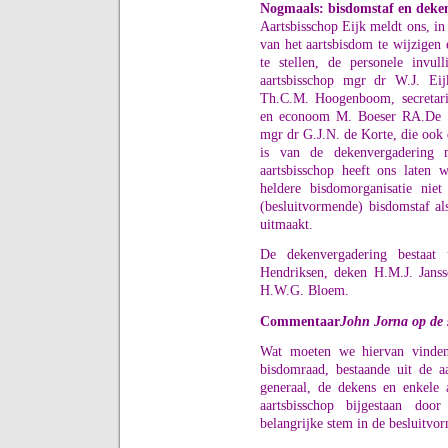
Nogmaals: bisdomstaf en deke
Aartsbisschop Eijk meldt ons, in 
van het aartsbisdom te wijzigen
te stellen, de personele invul
aartsbisschop mgr dr W.J. Eijk
Th.C.M. Hoogenboom, secretaris
en econoom M. Boeser RA.
De 
mgr dr G.J.N. de Korte, die ook d
is van de dekenvergadering 
aartsbisschop heeft ons laten 
heldere bisdomorganisatie nie
(besluitvormende) bisdomstaf al
uitmaakt.
De dekenvergadering bestaat
Hendriksen, deken H.M.J. Jans
H.W.G. Bloem.
Commentaar
John Jorna op de 
Wat moeten we hiervan vinden
bisdomraad, bestaande uit de aa
generaal, de dekens en enkele 
aartsbisschop bijgestaan do
belangrijke stem in de besluitvo