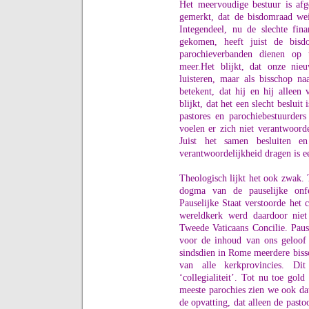
Het meervoudige bestuur is afg
gemerkt, dat de bisdomraad wei
Integendeel, nu de slechte finan
gekomen, heeft juist de bisd
parochieverbanden dienen op 
meer.
Het blijkt, dat onze nie
luisteren, maar als bisschop na
betekent, dat hij en hij alleen 
blijkt, dat het een slecht beslui
pastores en parochiebestuurder
voelen er zich niet verantwoorde
Juist het samen besluiten e
verantwoordelijkheid dragen is e
Theologisch lijkt het ook zwak. 
dogma van de pauselijke onf
Pauselijke Staat verstoorde het 
wereldkerk werd daardoor niet
Tweede Vaticaans Concilie. Pau
voor de inhoud van ons geloof 
sindsdien in Rome meerdere bis
van alle kerkprovincies. D
‘collegialiteit’. Tot nu toe gol
meeste parochies zien we ook dat
de opvatting, dat alleen de pasto