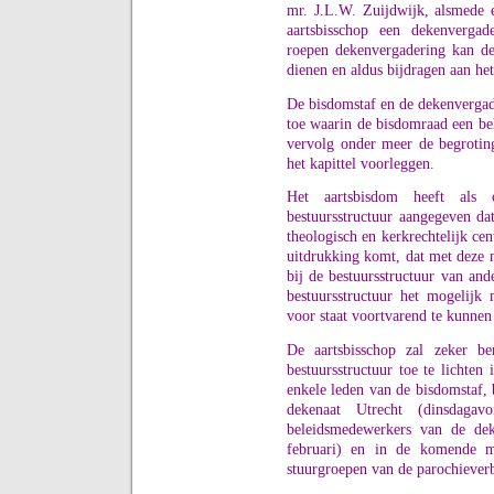
mr. J.L.W. Zuijdwijk, alsmede
aartsbisschop een dekenvergad
roepen dekenvergadering kan de
dienen en aldus bijdragen aan h
De bisdomstaf en de dekenvergade
toe waarin de bisdomraad een bel
vervolg onder meer de begrotin
het kapittel voorleggen.
Het aartsbisdom heeft als
bestuursstructuur aangegeven da
theologisch en kerkrechtelijk cen
uitdrukking komt, dat met deze n
bij de bestuursstructuur van a
bestuursstructuur het mogelijk
voor staat voortvarend te kunnen 
De aartsbisschop zal zeker b
bestuursstructuur toe te lichte
enkele leden van de bisdomstaf,
dekenaat Utrecht (dinsdagav
beleidsmedewerkers van de de
februari) en in de komende 
stuurgroepen van de parochiever