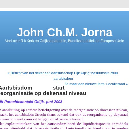
John Ch.M. Jorna
Veel over R.k.Kerk en Odijkse parochie, Bunnikse politiek en Europese Unie
« Bericht van het dekenaat: Aartsbisschop Eijk wijzigt bestuursstructuur
aartsbisdom
Zo maar een nieuwe term: Locatieraad »
Aartsbisdom start
reorganisatie op dekenaal niveau
Uit Parochiekontakt Odijk, juni 2008
n aansluiting op eerdere berichtgeving over de reorganisatie op diocesaan niveau,
aakt het aartsbisdom Utrecht thans bekend dat ook de reorganisatie op dekenaal
iveau concreet vorm zal krijgen op afzienbare termijn.
et exploitatietekort van het aartsbisdom heeft de liquiditeitspositie inmiddels
ozeer uitgehold, dat de reorganisatie op korte termijn ter hand dient te worden