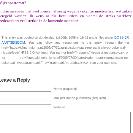
ijkenpastoraat?
n drie maanden met veel mensen afwezig wegens vakantie moeten heel wat zaken
geregeld worden. Ik wens al die bestuurders en vooral de straks werkloze
edewerkers veel sterkte in de komende maanden
This entry was posted on donderdag, juli 30th, 2009 at 19:01 and is filed under
DOSSIER
AARTSBISDOM
. You can follow any responses to this entry through the <a
href="https://johnchmjorna.nl/2009/07/30/aartsbisdom-start-reorganisatie-op-dekenaal-
niveau/feed/">RSS 2.0</a> feed. You can <a href="#respond">leave a response</a>, or
<a href="https://johnchmjorna.nl/2009/07/30/aartsbisdom-start-reorganisatie-op-
dekenaal-niveau/trackback/" rel="trackback">trackback</a> from your own site.
Leave a Reply
Name (required)
Mail (will not be published) (required)
Website