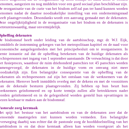
enomen, aangezien nu nog middelen voor een goed sociaal plan beschikbaar zijn.
e reorganisatie van de curie van het bisdom zelf zal pas ter hand kunnen worden
genomen nadat de daartoe noodzakelijke instelling van een ondernemingsraad
eeft plaatsgevonden. Desondanks wordt een aanvang gemaakt met de dekenaten.
eze ongelijktijdigheid in de reorganisatie van het bisdom en de dekenaten is
etreurenswaardig, maar onvermijdelijk.
Opheffing dekenaten
e bisdomstaf heeft onder leiding van de aartsbisschop, mgr. dr. W.J. Eijk,
nmiddels de instemming gekregen van het metropolitaan kapittel en de raad voor
conomische aangelegenheden met het principebesluit om te reorganiseren. In
erste instantie zal dat de opheffing betekenen van de huidige dekenaten als
echtspersonen met ingang van 1 september aanstaande. De verwachting is dat door
et fusieproces, waardoor de ruim driehonderd parochies tot 45 parochies worden
samengevoegd, de dekenaten in de huidige vorm en omvang niet meer
noodzakelijk zijn. Een belangrijke consequentie van de opheffing van de
ekenaten als rechtspersonen zal zijn het ontslaan van de werknemers van de
ekenaten. Hierover heeft inmiddels overleg met de dekens en met de voorzitters
van de dekenale besturen plaatsgevonden. Zij hebben op hun beurt hun
werknemers geïnformeerd en op korte termijn zullen alle betrokkenen nader
worden geïnformeerd en in de gelegenheid worden gesteld hun opvattingen in
ezen kenbaar te maken aan de bisdomstaf.
astorale zorg kerntaak
Het spijt het bestuur van het aartsbisdom en van de dekenaten zeer dat de
genoemde maatregelen niet kunnen worden vermeden. Een belangrijke
verweging daarbij was echter dat de pastorale zorg de hoofddoelstelling van het
aartsbisdom is en dat deze kerntaak alleen kan worden voortgezet als het