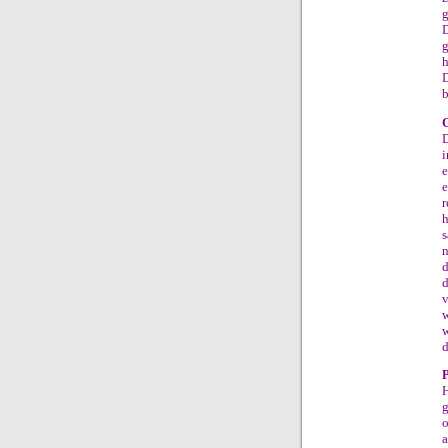
g
D
h
D
b
D
i
e
e
r
h
d
d
d
P
o