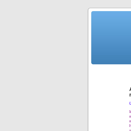
I
m
n
H
z