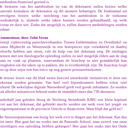
artsbisdom financieel gezond is.
De besturen van het aartsbisdom en van de dekenaten zullen bezien welke
astorale kerntaken de dekenaten op dit moment behartigen. De bisdomstaf zal
vervolgens bezien welke inrichting van het aartsbisdom in de toekomst
noodzakelijk is, alsmede welke taken kunnen worden gehandhaafd, op welk
iveau en door wie. Zodra dat mogelijk is, zullen daarover mededelingen worden
edaan.
Commentaar, door John Jorna
erwijl vijfenveertig parochieverbanden Tussen Geldermalsen en Overdinkel en
ussen Mijdrecht en Winterswijk in een fusieproces zijn verwikkeld en daarbij
behoefte hebben aan steun, valt de hulp van het dekenaat weg. De ontslagen
ensen met een theologische opleiding zullen zo snel mogelijk elders aan de slag
gaan en vaak op plaatsen, waarvandaan de bisschop ze niet gemakkelijk kan
erughalen om die taken op te pakken, die er overduidelijk zijn. De bisschop loopt
us op deze wijze een fors risico op nog grotere personeelstekorten.
e trouwe lezers van dit blad weten hoeveel uitstekende initiatieven er door ons
dekenaat worden genomen. Van heel veel bijeenkomsten hebben velen veel
eleerd. De wekelijkse digitale Nieuwsbrief geeft veel goede informatie. Zo worden
ok allerlei initiatieven bekend onder de inmiddels meer dan 750 abonnees.
nderhalf jaar geleden droeg de Stichting Steunfonds KJBU een klein kapitaal
ver aan het dekenaat, dat gebruikt mocht worden om werk voor het jeugd- en
ongerenpastoraat in de provincie Utrecht te financieren. Waar blijft dat geld nu?
et Seniorenpastoraat was bezig het werk over te dragen aan het dekenaat. Kan dus
iet meer. Hoe gaat het nu verder met de Pastorale School, waar zoveel van onze
rijwilligers een opleiding hebben gekregen? Hoe gaat het straks met het Oude