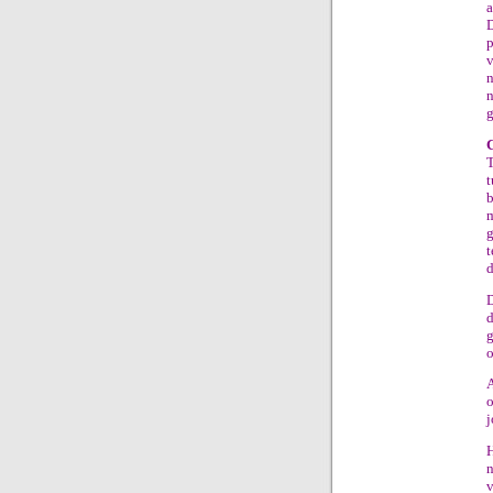
a
p
n
g
T
t
m
t
d
D
g
o
A
o
j
H
n
v