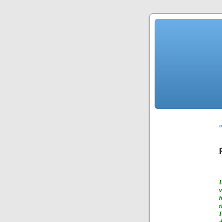
«
I
b
t
H