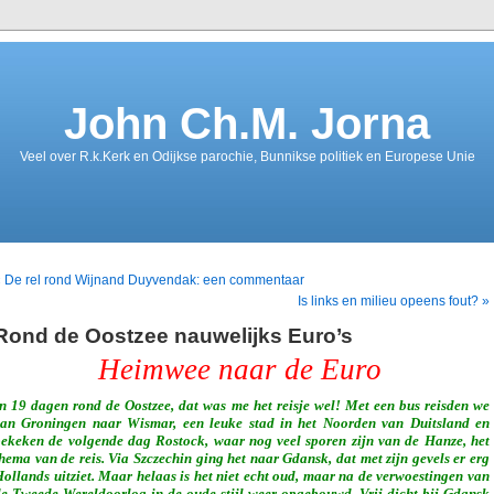
John Ch.M. Jorna
Veel over R.k.Kerk en Odijkse parochie, Bunnikse politiek en Europese Unie
 De rel rond Wijnand Duyvendak: een commentaar
Is links en milieu opeens fout? »
Rond de Oostzee nauwelijks Euro’s
Heimwee naar de Euro
n 19 dagen rond de Oostzee, dat was me het reisje wel! Met een bus reisden we
van Groningen naar Wismar, een leuke stad in het Noorden van Duitsland en
ekeken de volgende dag Rostock, waar nog veel sporen zijn van de Hanze, het
hema van de reis. Via Szczechin ging het naar Gdansk, dat met zijn gevels er erg
ollands uitziet. Maar helaas is het niet echt oud, maar na de verwoestingen van