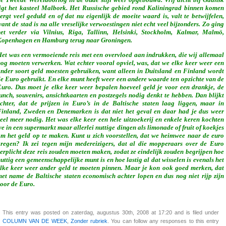
e Tweede Wereldoorlog in de oude stijl weer opgebouwd. Vrij dicht bij Gdansk
igt het kasteel Malbork. Het Russische gebied rond Kaliningrad binnen komen
ergt veel geduld en of dat nu eigenlijk de moeite waard is, valt te betwijfelen,
ant de stad is na alle vreselijke verwoestingen niet echt veel bijzonders. Zo ging
het verder via Vilnius, Riga, Tallinn, Helsinki, Stockholm, Kalmar, Malmö,
Kopenhagen en Hamburg terug naar Groningen.
et was een vermoeiende reis met een overvloed aan indrukken, die wij allemaal
nog moeten verwerken.
Wat echter vooral opviel, was, dat we elke keer weer een
nder soort geld moesten gebruiken, want alleen in Duitsland en Finland wordt
e Euro gebruikt. En elke munt heeft weer een andere waarde ten opzichte van de
uro. Dus moet je elke keer weer bepalen hoeveel geld je voor een drankje, de
unch, souvenirs, ansichtkaarten en postzegels nodig denkt te hebben. Dan blijkt
chter, dat de prijzen in Euro’s in de Baltische staten laag liggen, maar in
inland, Zweden en Denemarken is dat niet het geval en daar had je dus weer
eel meer nodig. Het was elke keer een hele uitzoekerij en enkele keren kochten
e in een supermarkt maar allerlei nuttige dingen als limonade of fruit of koekjes
m het geld op te maken. Kunt u zich voorstellen, dat we heimwee naar de euro
regen? Ik zei tegen mijn medereizigers, dat al die mopperaars over de Euro
erplicht deze reis zouden moeten maken, zodat ze eindelijk zouden begrijpen hoe
uttig een gemeenschappelijke munt is en hoe lastig al dat wisselen is evenals het
lke keer weer ander geld te moeten pinnen. Maar je kon ook goed merken, dat
et name de Baltische staten economisch achter lopen en dus nog niet rijp zijn
oor de Euro.
This entry was posted on zaterdag, augustus 30th, 2008 at 17:20 and is filed under
COLUMN VAN DE WEEK
,
Zonder rubriek
. You can follow any responses to this entry