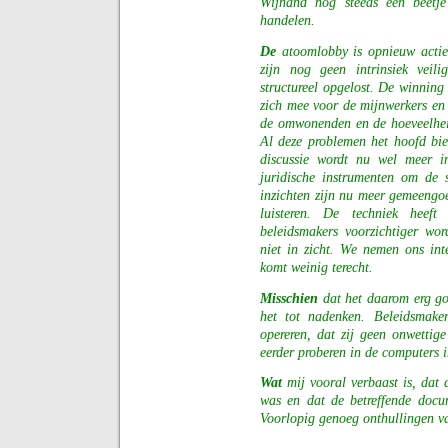
Wijnand nog steeds een beetje 
handelen.
De
atoomlobby is opnieuw actief
zijn nog geen intrinsiek veili
structureel opgelost. De winning 
zich mee voor de mijnwerkers en 
de omwonenden en de hoeveelheid
Al deze problemen het hoofd bi
discussie wordt nu wel meer i
juridische instrumenten om de 
inzichten zijn nu meer gemeengo
luisteren. De techniek heeft
beleidsmakers voorzichtiger wor
niet in zicht. We nemen ons int
komt weinig terecht.
Misschien
dat het daarom erg goe
het tot nadenken. Beleidsmaker
opereren, dat zij geen onwettig
eerder proberen in de computers i
Wat
mij vooral verbaast is, dat 
was en dat de betreffende docu
Voorlopig genoeg onthullingen 