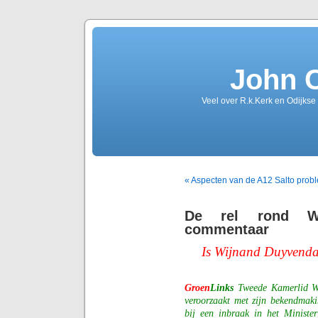
John 
Veel over R.k.Kerk en Odijkse
« Aspecten van de A12 Salto prob
De rel rond Wi
commentaar
Is Wijnand Duyvendak
Groen
Links
Tweede Kamerlid Wi
veroorzaakt met zijn bekendmaki
bij een inbraak in het Ministe