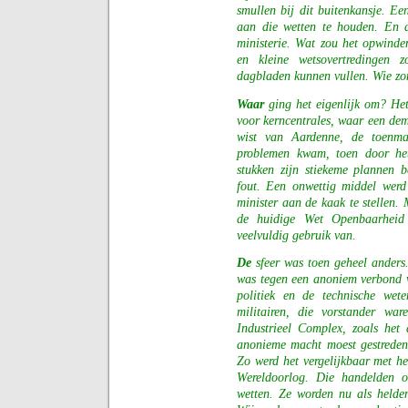
smullen bij dit buitenkansje. Ee
aan die wetten te houden. En 
ministerie. Wat zou het opwinde
en kleine wetsovertredingen
dagbladen kunnen vullen. Wie zon
Waar
ging het eigenlijk om? Het
voor kerncentrales, waar een de
wist van Aardenne, de toenma
problemen kwam, toen door he
stukken zijn stiekeme plannen 
fout. Een onwettig middel werd
minister aan de kaak te stellen. 
de huidige Wet Openbaarheid
veelvuldig gebruik van.
De
sfeer was toen geheel anders
was tegen een anoniem verbond v
politiek en de technische wet
militairen, die vorstander war
Industrieel Complex, zoals he
anonieme macht moest gestreden
Zo werd het vergelijkbaar met h
Wereldoorlog. Die handelden o
wetten. Ze worden nu als helden