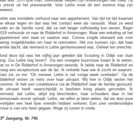
aar was. Zo’n fijne man. Uiteindelijk hielpen zijn ontkenningen niet meer. Hij
is ontzet uit het priesterambt. Voor Lettie moet dit een enorme klap zijn
geweest.
ettie was inmiddels verhuisd naar een appartement. Van tijd tot tijd kwamen
we elkaar tegen en dan was het contact weer als vanouds. Maar ze werd
ouder en de familie vond, dat ze niet langer zelfstandig kon wonen. Begin
019 verhuisde ze naar de Ridderhof in Amerongen. Maar een enkeling uit het
appartement wist waar ze naartoe was. Corona zorgde uiteraard ook voor
weinig mogelijkheden om haar te ontmoeten. Het zou kunnen zijn, dat haar
amilie dacht, dat niemand in Lettie geïnteresseerd was. Geheel ten onrechte.
ond deze tijd was het vijftig jaar geleden dat Scouting in Odijk van start
ging. Zou Lettie nog leven? Via een vroegere buurvrouw kwam ik te weten,
dat ze in De Ridderhof in Amerongen woonde. Ik belde naar de Ridderhof en
reeg een receptioniste aan de lijn. Ik vertelde haar wie ik zocht en waarom.
Toen zei ze me: “Oh meneer, Lettie is net vorige week overleden”. Op de
Ridderhof wisten ze niets over haar uitvaart. Wij hier in Odijk wisten het
evenmin. Ik heb een condoleance via de Ridderhof naar de familie gestuurd.
De uitvaart heeft waarschijnlijk in besloten kring plaats gevonden. Ik
vermoed, dat Lettie, altijd erg bescheiden, haar schouders daar in het
iernamaals erover ophaalt. Lettie, we willen je laten weten, dat we door jouw
verlijden een heel fijne vriendin hebben verloren. Een zeer verdienstelijke
rouw is van ons heen gegaan. Moge zij rusten in vrede.
e
15
Jaargang, Nr. 746.