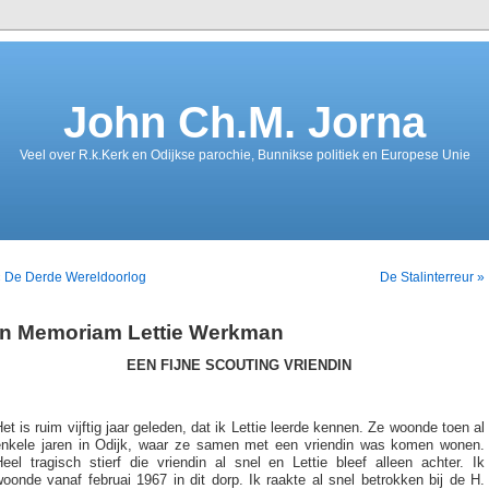
John Ch.M. Jorna
Veel over R.k.Kerk en Odijkse parochie, Bunnikse politiek en Europese Unie
« De Derde Wereldoorlog
De Stalinterreur »
In Memoriam Lettie Werkman
EEN FIJNE SCOUTING VRIENDIN
et is ruim vijftig jaar geleden, dat ik Lettie leerde kennen. Ze woonde toen al
enkele jaren in Odijk, waar ze samen met een vriendin was komen wonen.
eel tragisch stierf die vriendin al snel en Lettie bleef alleen achter. Ik
oonde vanaf februai 1967 in dit dorp. Ik raakte al snel betrokken bij de H.