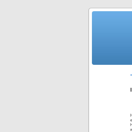
H
H
w