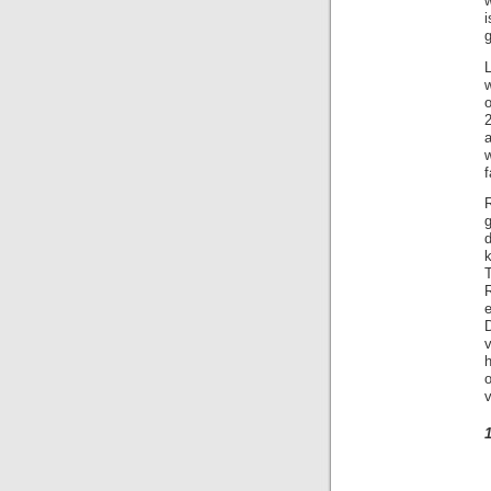
w
L
2
f
R
k
h
o
v