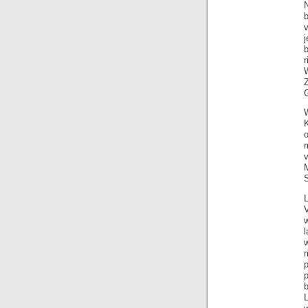
N
b
v
j
r
G
o
v
M
S
l
p