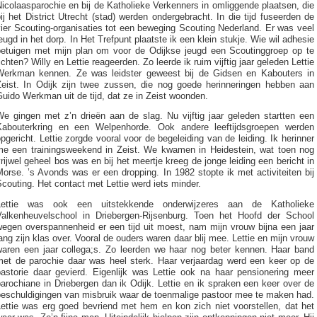
icolaasparochie en bij de Katholieke Verkenners in omliggende plaatsen, die
ij het District Utrecht (stad) werden ondergebracht. In die tijd fuseerden de
ier Scouting-organisaties tot een beweging Scouting Nederland. Er was veel
eugd in het dorp. In Het Trefpunt plaatste ik een klein stukje. Wie wil adhesie
betuigen met mijn plan om voor de Odijkse jeugd een Scoutinggroep op te
ichten? Willy en Lettie reageerden. Zo leerde ik ruim vijftig jaar geleden Lettie
Werkman kennen. Ze was leidster geweest bij de Gidsen en Kabouters in
Zeist. In Odijk zijn twee zussen, die nog goede herinneringen hebben aan
uido Werkman uit de tijd, dat ze in Zeist woonden.
We gingen met z’n drieën aan de slag. Nu vijftig jaar geleden startten een
Kabouterkring en een Welpenhorde. Ook andere leeftijdsgroepen werden
pgericht. Lettie zorgde vooral voor de begeleiding van de leiding. Ik herinner
me een trainingsweekend in Zeist. We kwamen in Heidestein, wat toen nog
rijwel geheel bos was en bij het meertje kreeg de jonge leiding een bericht in
orse. ’s Avonds was er een dropping. In 1982 stopte ik met activiteiten bij
couting. Het contact met Lettie werd iets minder.
Lettie was ook een uitstekkende onderwijzeres aan de Katholieke
Valkenheuvelschool in Driebergen-Rijsenburg. Toen het Hoofd der School
wegen overspannenheid er een tijd uit moest, nam mijn vrouw bijna een jaar
ang zijn klas over. Vooral de ouders waren daar blij mee. Lettie en mijn vrouw
waren een jaar collega;s. Zo leerden we haar nog beter kennen. Haar band
met de parochie daar was heel sterk. Haar verjaardag werd een keer op de
pastorie daar gevierd. Eigenlijk was Lettie ook na haar pensionering meer
arochiane in Driebergen dan ik Odijk. Lettie en ik spraken een keer over de
beschuldigingen van misbruik waar de toenmalige pastoor mee te maken had.
Lettie was erg goed bevriend met hem en kon zich niet voorstellen, dat het