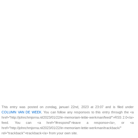
This entry was posted on zondag, januari 22nd, 2023 at 23:07 and is filed under
COLUMN VAN DE WEEK
. You can follow any responses to this entry through the <a
href="http://johnchmjorna.nl/2023/01/22/in-memoriam-lettie-werkman/feed/">RSS 2.0</a>
feed. You can <a href="#respond">leave a response</a>, or <a
href="http://johnchmjorna.nl/2023/01/22/in-memoriam-lettie-werkman/trackback/"
rel="trackback">trackback</a> from your own site.