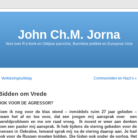
John Ch.M. Jorna
Veel over R.k.Kerk en Odijkse parochie, Bunnikse politiek en Europese Unie
 Verkiezingsuitslag
Communisten en Nazi’s »
Bidden om Vrede
OOK VOOR DE AGRESSOR?
Toen ik nog voor de klas stond – inmiddels ruim 27 jaar geleden –
kwam het af en toe voor, dat een jongen mij aansprak over een
wereldprobleem en me om raad vroeg. Ik moest er weer aan denken
toen een pastor mij aansprak. Ik heb tijdens de viering gebeden voor de
mensen in Oekraïne. Iemand sprak mij na de viering daarop aan. Je had
ook voor de Russen moeten bidden. Die lijden ook onder de oorlog. Het