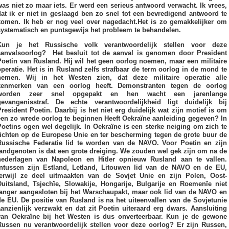
was niet zo maar iets. Er werd een serieus antwoord verwacht. Ik vrees,
dat ik er niet in geslaagd ben zo snel tot een bevredigend antwoord te
komen. Ik heb er nog veel over nagedacht.Het is zo gemakkelijker om
systematisch en puntsgewijs het probleem te behandelen.
Kun je het Russische volk verantwoordelijk stellen voor deze
aanvalsoorlog? Het besluit tot de aanval is genomen door President
Poetin van Rusland. Hij wil het geen oorlog noemen, maar een militaire
operatie. Het is in Rusland zelfs strafbaar de term oorlog in de mond te
nemen. Wij in het Westen zien, dat deze militaire operatie alle
kenmerken van een oorlog heeft. Demonstranten tegen de oorlog
worden zeer snel opgepakt en hen wacht een jarenlange
gevangenisstraf. De echte verantwoordelijkheid ligt duidelijk bij
President Poetin. Daarbij is het niet erg duidelijk wat zijn motief is om
een zo wrede oorlog te beginnen Heeft Oekraïne aanleiding gegeven? In
Poetins ogen wel degelijk. In Oekraïne is een sterke neiging om zich te
richten op de Europese Unie en ter bescherming tegen de grote buur de
Russische Federatie lid te worden van de NAVO. Voor Poetin en zijn
landgenoten is dat een grote dreiging. We zouden wel gek zijn om na de
nederlagen van Napoleon en Hitler opnieuw Rusland aan te vallen.
Intussen zijn Estland, Letland, Litouwen lid van de NAVO en de EU,
terwijl ze deel uitmaakten van de Sovjet Unie en zijn Polen, Oost-
Duitsland, Tsjechïe, Slowakije, Hongarije, Bulgarije en Roemenïe niet
langer aangesloten bij het Warschaupakt, maar ook lid van de NAVO en
de EU. De positie van Rusland is na het uiteenvallen van de Sovjetunie
aanzienlijk verzwakt en dat zit Poetin uiteraard erg dwars. Aansluiting
van Oekraïne bij het Westen is dus onverteerbaar. Kun je de gewone
Russen nu verantwoordelijk stellen voor deze oorlog? Er zijn Russen,