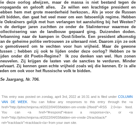
die deze oorlog afwijzen, maar de massa is niet bestand tegen de
propaganda en gelooft alles. Ze willen een krachtige president en
hebben hem met grote meerderheid herkozen.. Als je voor de Russen
wilt bidden, dan gaat het veel meer om een fatsoenlijk regime. Hebben
de Oekraïners gelijk met hun verlangen tot aansluiting bij het Westen?
In de dertiger jaren zuchtten ze onder de Stalinterreur waarmee de
collectivisering van de landbouw gepaard ging. Duizenden doden.
Verbanning naar de kampen in Oost-Siberïe. Een president afkomstig
van de geheime politie vertrouwen ze uiteraard niet. Daarom zijn ze ook
zo gemotiveerd om te vechten voor hun vrijheid. Maar de gewone
Russen ; hebben zij ook te lijden onder deze oorlog? Hebben ze te
lijden onder dit Poetin-Regime? Ik zou denken van wel. Hun zonen
sneuvelen. Zij krijgen de lasten van de sancties te verduren. Minder
welvaart. Zij kennen geen echte vrijheid zoals wij die kennen. Er is alle
reden om ook voor het Russische volk te bidden.
15e Jaargang, Nr. 706.
This entry was posted on zondag, april 3rd, 2022 at 16:31 and is filed under
COLUMN
VAN DE WEEK
. You can follow any responses to this entry through the <a
href="http://johnchmjorna.nl/2022/04/03/bidden-om-vrede-2/feed/">RSS 2.0</a> feed.
You can <a href="#respond">leave a response</a>, or <a
href="http://johnchmjorna.nl/2022/04/03/bidden-om-vrede-2/trackback/"
rel="trackback">trackback</a> from your own site.