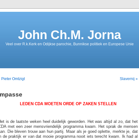
John Ch.M. Jorna
Veel over R.k.Kerk en Odijkse parochie, Bunnikse politiek en Europese Unie
 Pieter Omtzigt
Slavernij »
Impasse
LEDEN CDA MOETEN ORDE OP ZAKEN STELLEN
et is de laatste weken heel duidelijk geworden. Het was altijd al zo, dat het
CDA met een zeer mensvriendelijk programma kwam. Het sprak de mensen
an. Die bleven trouw aan hun partij. Maar als je goed oplette, merkte je, dat
n de praktijk er van dat mooie programma nooit iets terecht kwam. Ik had al