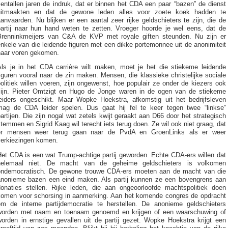
ientallen jaren de indruk, dat er binnen het CDA een paar “bazen” de dienst
uitmaakten en dat de gewone leden alles voor zoete koek hadden te
anvaarden. Nu blijken er een aantal zeer rijke geldschieters te zijn, die de
partij naar hun hand weten te zetten. Vroeger hoorde je wel eens, dat de
Brenninkmeijers van C&A de KVP met royale giften steunden. Nu zijn er
nkele van die leidende figuren met een dikke portemonnee uit de anonimiteit
naar voren gekomen.
Als je in het CDA carrière wilt maken, moet je het die stiekeme leidende
iguren vooral naar de zin maken. Mensen, die klassieke christelijke sociale
olitiek willen voeren, zijn ongewenst, hoe populair ze onder de kiezers ook
zijn. Pieter Omtzigt en Hugo de Jonge waren in de ogen van de stiekeme
leiders ongeschikt. Maar Wopke Hoekstra, afkomstig uit het bedrijfsleven
mag de CDA leider spelen. Dus gaat hij fel te keer tegen twee “linkse”
artijen. Die zijn nogal wat zetels kwijt geraakt aan D66 door het strategisch
temmen en Sigrid Kaag wil terecht iets terug doen. Ze wil ook niet graag, dat
er mensen weer terug gaan naar de PvdA en GroenLinks als er weer
verkiezingen komen.
Het CDA is een wat Trump-achtige partij geworden. Echte CDA-ers willen dat
helemaal niet. De macht van de geheime geldschieters is volkomen
ondemocratisch. De gewone trouwe CDA-ers moeten aan de macht van die
anonieme bazen een eind maken. Als partij kunnen ze een bovengrens aan
donaties stellen. Rijke leden, die aan ongeoorloofde machtspolitiek doen
komen voor schorsing in aanmerking. Aan het komende congres de opdracht
om de interne partijdemocratie te herstellen. De anonieme geldschieters
worden met naam en toenaam genoemd en krijgen of een waarschuwing of
worden in ernstige gevallen uit de partij gezet. Wopke Hoekstra krijgt een