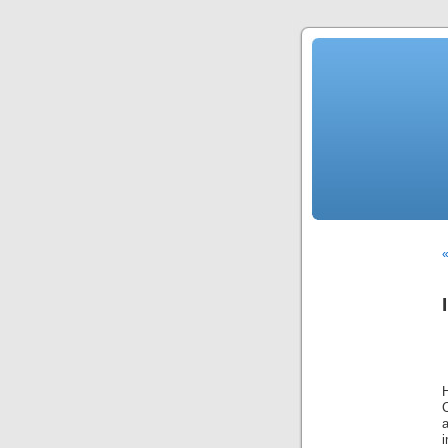
«
H
a
i