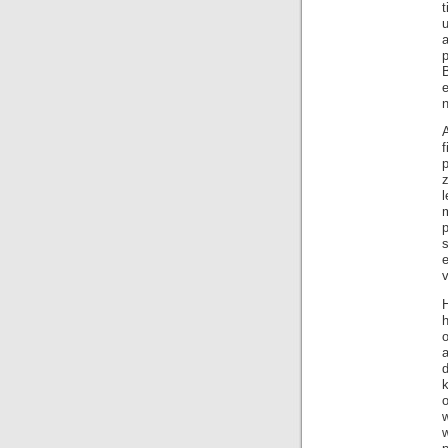
t
a
e
f
p
p
s