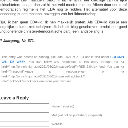
roeftijd van zes maanden. Blijkt hij bij herhaling het knechtje van de rijke
eldschieters te zijn, dan zal hij het veld moeten ruimen. Alleen door een straf
democratisch regime is het CDA nog te redden. Het alternatief voor deze
benadering is een massaal opzeggen van het lidmaatschap.
Tsja, ik ben geen CDA-lid. Ik heb makkelijk praten. Als CDA-lid kun je een
ergelijke column niet schrijven. Ik heb dit blog geschreven omdat een goed
unctionerende christen-democratische partij een landsbelang is.
e
4
Jaargang, Nr. 671.
This entry was posted on zondag, juni 20th, 2021 at 21:24 and is filed under
COLUMN
VAN DE WEEK
. You can follow any responses to this entry through the <a
href="http://johnchmjorna.nl/2021/06/20/impasse/feed/">RSS 2.0</a> feed. You can <a
href="#respond">leave a response</a>, or <a
href="http://johnchmjorna.nl/2021/06/20/impasse/trackback/"
rel="trackback">trackback</a> from your own site.
Leave a Reply
Name (required)
Mail (will not be published) (required)
Website