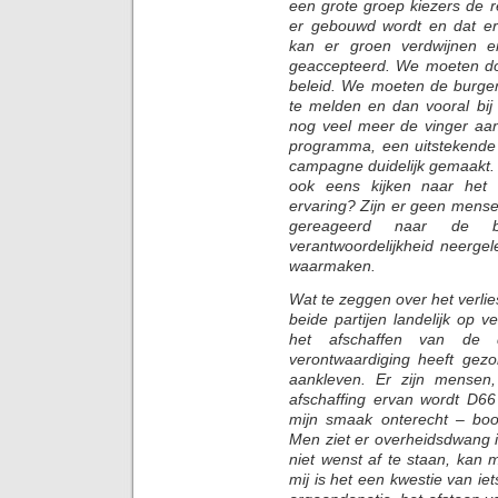
een grote groep kiezers de r
er gebouwd wordt en dat er
kan er groen verdwijnen e
geaccepteerd. We moeten do
beleid. We moeten de burger
te melden en dan vooral bij
nog veel meer de vinger a
programma, een uitstekende 
campagne duidelijk gemaakt.
ook eens kijken naar het 
ervaring? Zijn er geen mens
gereageerd naar de b
verantwoordelijkheid neergele
waarmaken.
Wat te zeggen over het verlie
beide partijen landelijk op 
het afschaffen van de di
verontwaardiging heeft gezo
aankleven. Er zijn mensen
afschaffing ervan wordt D6
mijn smaak onterecht – boo
Men ziet er overheidsdwang in
niet wenst af te staan, kan
mij is het een kwestie van i