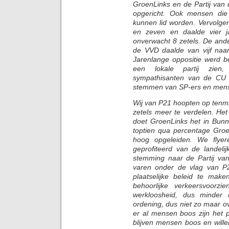
GroenLinks en de Partij van 
opgericht. Ook mensen die g
kunnen lid worden. Vervolgens
en zeven en daalde vier j
onverwacht 8 zetels. De ande
de VVD daalde van vijf naar
Jarenlange oppositie werd b
een lokale partij zien,
sympathisanten van de CU 
stemmen van SP-ers en mense
Wij van P21 hoopten op tenm
zetels meer te verdelen. Het
doet GroenLinks het in Bunnik
toptien qua percentage Gro
hoog opgeleiden. We flyer
geprofiteerd van de landeli
stemming naar de Partij va
varen onder de vlag van P
plaatselijke beleid te mak
behoorlijke verkeersvoorzi
werkloosheid, dus minder on
ordening, dus niet zo maar 
er al mensen boos zijn het p
blijven mensen boos en wille