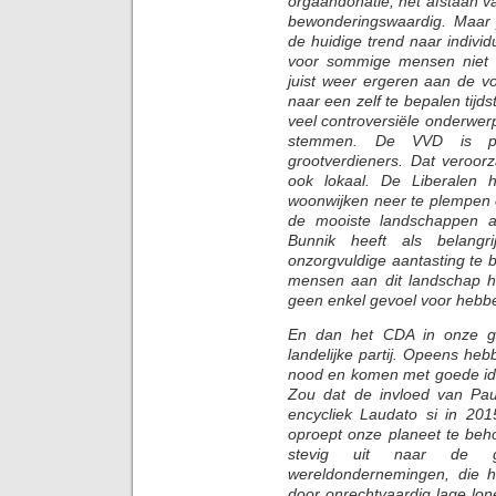
orgaandonatie, het afstaan van
bewonderingswaardig. Maar 
de huidige trend naar indivi
voor sommige mensen niet t
juist weer ergeren aan de v
naar een zelf te bepalen tijds
veel controversiële onderwer
stemmen. De VVD is pas
grootverdieners. Dat veroor
ook lokaal. De Liberalen 
woonwijken neer te plempen
de mooiste landschappen a
Bunnik heeft als belangr
onzorgvuldige aantasting te 
mensen aan dit landschap he
geen enkel gevoel voor hebb
En dan het CDA in onze ge
landelijke partij. Opeens h
nood en komen met goede i
Zou dat de invloed van Pau
encycliek Laudato si in 201
oproept onze planeet te beh
stevig uit naar de g
wereldondernemingen, die h
door onrechtvaardig lage lo