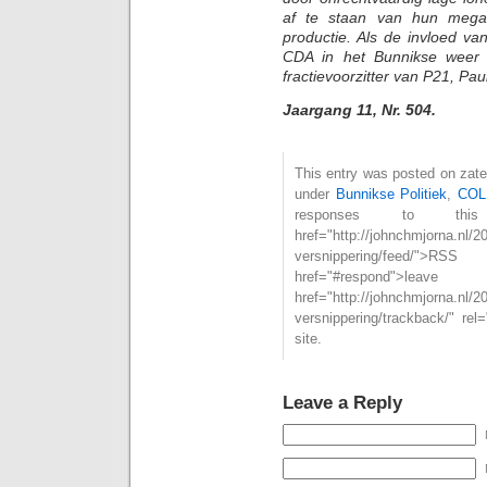
af te staan van hun megaw
productie. Als de invloed va
CDA in het Bunnikse weer i
fractievoorzitter van P21, Pa
Jaargang 11, Nr. 504.
This entry was posted on zater
under
Bunnikse Politiek
,
COL
responses to th
href="http://johnchmjorna.nl/2
versnippering/feed/"
href="#respond">l
href="http://johnchmjorna.nl/2
versnippering/trackback/" re
site.
Leave a Reply