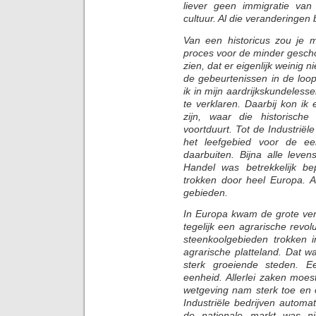
liever geen immigratie va
cultuur. Al die veranderingen
Van een historicus zou je m
proces voor de minder geschoo
zien, dat er eigenlijk weinig 
de gebeurtenissen in de loo
ik in mijn aardrijkskundelesse
te verklaren. Daarbij kon ik 
zijn, waar die historisch
voortduurt. Tot de Industri
het leefgebied voor de ee
daarbuiten. Bijna alle leve
Handel was betrekkelijk b
trokken door heel Europa. A
gebieden.
In Europa kwam de grote ver
tegelijk een agrarische revo
steenkoolgebieden trokken i
agrarische platteland. Dat w
sterk groeiende steden. 
eenheid. Allerlei zaken moe
wetgeving nam sterk toe en 
Industriële bedrijven automa
de nationale markt was n