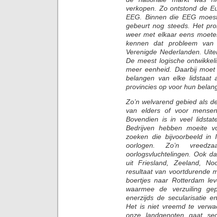
verkopen. Zo ontstond de 
EEG. Binnen die EEG moest
gebeurt nog steeds. Het prob
weer met elkaar eens moete
kennen dat probleem van 
Verenigde Nederlanden. Uitei
De meest logische ontwikkel
meer eenheid. Daarbij moe
belangen van elke lidstaat 
provincies op voor hun belan
Zo’n welvarend gebied als d
van elders of voor mensen
Bovendien is in veel lidsta
Bedrijven hebben moeite v
zoeken die bijvoorbeeld in 
oorlogen. Zo’n vreedza
oorlogsvluchtelingen. Ook da
uit Friesland, Zeeland, N
resultaat van voortdurende 
boertjes naar Rotterdam le
waarmee de verzuiling gep
enerzijds de secularisatie
Het is niet vreemd te verwa
onze landgenoten gaat sec