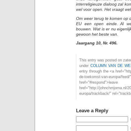
interreligieuze dialoog zal k
wel voor open. Het vraagt wel
Om weer terug te komen op d
EU een open einde. Al we
bouwen. Wat is er nu eigenli
gewoon het beste van.
Jaargang 10, Nr. 496.
This entry was posted on zater
under
COLUMN VAN DE WE
entry through the <a href="ht
de-toekomst-van-europa/
href="#respond">l
href="http://johnchmjorna.nl/
europa/trackback/" rel="track
Leave a Reply