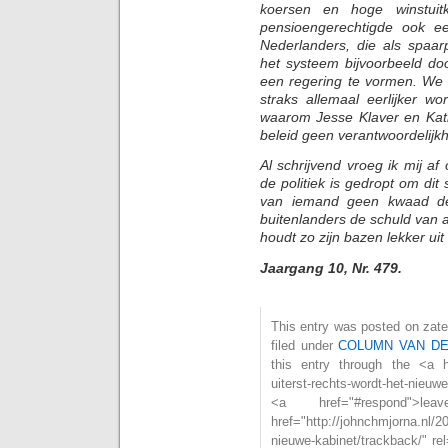
koersen en hoge winstuitk
pensioengerechtigde ook e
Nederlanders, die als spaa
het systeem bijvoorbeeld doo
een regering te vormen. We 
straks allemaal eerlijker 
waarom Jesse Klaver en Katha
beleid geen verantwoordelijk
Al schrijvend vroeg ik mij af 
de politiek is gedropt om dit
van iemand geen kwaad de
buitenlanders de schuld van a
houdt zo zijn bazen lekker uit
Jaargang 10, Nr. 479.
This entry was posted on zate
filed under
COLUMN VAN D
this entry through the <a hr
uiterst-rechts-wordt-het-nieu
<a href="#respond"
href="http://johnchmjorna.nl/2
nieuwe-kabinet/trackback/" r