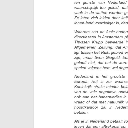
ten gunste van Nederland z
waarschijnlijk toe geleid, d
vaak in de watten worden gel
Ze laten zich leiden door kei
lonen-land voordeliger is, da
Waarom zou de fusie-onder
directiezetel in Amsterdam p
Thyssen Krupp beweerde in
Allgemeinen Zeitung, dat A
ligt tussen het Ruihrgebied 
zijn, maar Sven Giegold, Eu
gelooft niet, dat het de war
spelen volgens hem wel degelijk
Nederland is het grootste b
Europa. Het is zer waarsch
Koninkrijk straks minder be
van de vele negatieve ontwi
ook aan het banenverlies in
vraag of dat met natuurlijk
hoofdkantoor zal in Neder
betalen.
Als je in Nederland betaalt 
levert dat een aftrekpost op