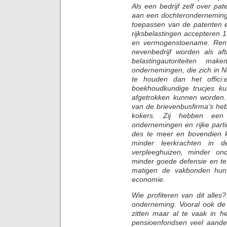
Als een bedrijf zelf over pa
aan een dochteronderneming 
toepassen van de patenten 
rijksbelastingen accepteren 1
en vermogenstoename. Rent
nevenbedrijf worden als af
belastingautoriteiten ma
ondernemingen, die zich in N
te houden dan het offici:e
boekhoudkundige trucjes ku
afgetrokken kunnen worden.
van de brievenbusfirma’s he
kokers. Zij hebben een
ondernemingen en rijke partic
des te meer en bovendien 
minder leerkrachten in 
verpleeghuizen, minder o
minder goede defensie en te w
matigen de vakbonden hun 
economie.
Wie profiteren van dit alles?
onderneming. Vooral ook de
zitten maar al te vaak in he
pensioenfondsen veel aandel