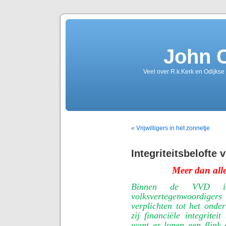
John 
Veel over R.k.Kerk en Odijkse
« Vrijwilligers in het zonnetje
Integriteitsbelofte
Meer dan allee
Binnen de VVD is
volksvertegenwoordiger
verplichten tot het onde
zij financiële integritei
want er lopen een flink 