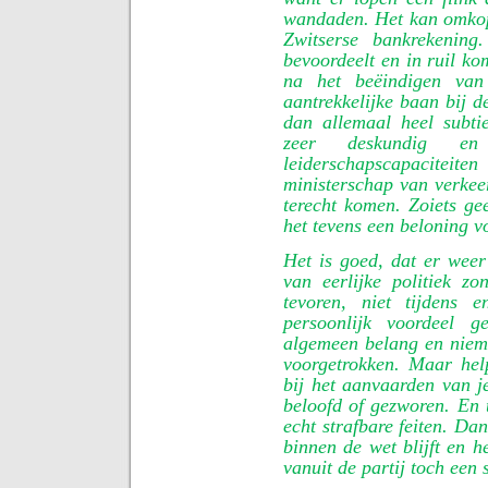
wandaden. Het kan omkopi
Zwitserse bankrekening
bevoordeelt en in ruil ko
na het beëindigen van
aantrekkelijke baan bij 
dan allemaal heel subtiel
zeer deskundig en
leiderschapscapaciteit
ministerschap van verke
terecht komen. Zoiets gee
het tevens een beloning v
Het is goed, dat er wee
van eerlijke politiek zo
tevoren, niet tijdens 
persoonlijk voordeel g
algemeen belang en niem
voorgetrokken. Maar help
bij het aanvaarden van je
beloofd of gezworen. En 
echt strafbare feiten. Da
binnen de wet blijft en he
vanuit de partij toch een 