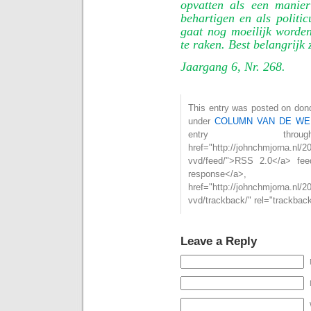
opvatten als een manie
behartigen en als politic
gaat nog moeilijk worden
te raken. Best belangrijk z
Jaargang 6, Nr. 268.
This entry was posted on dond
under
COLUMN VAN DE WE
entry th
href="http://johnchmjorna.nl/20
vvd/feed/">RSS 2.0</a> fe
respons
href="http://johnchmjorna.nl/20
vvd/trackback/" rel="trackbac
Leave a Reply