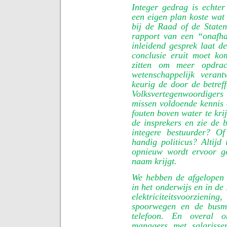
Integer gedrag is echte
een eigen plan koste wat 
bij de Raad of de State
rapport van een “onafha
inleidend gesprek laat d
conclusie eruit moet ko
zitten om meer opdra
wetenschappelijk veran
keurig de door de betref
Volksvertegenwoordiger
missen voldoende kennis 
fouten boven water te kri
de insprekers en zie de b
integere bestuurder? O
handig politicus? Altijd
opnieuw wordt ervoor ge
naam krijgt.
We hebben de afgelopen d
in het onderwijs en in de
elektriciteitsvoorzieni
spoorwegen en de busma
telefoon. En overal o
managers met salarissen