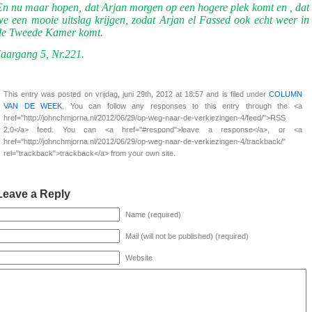
En nu maar hopen, dat Arjan morgen op een hogere plek komt en , dat
we een mooie uitslag krijgen, zodat Arjan el Fassed ook echt weer in
de Tweede Kamer komt.
Jaargang 5, Nr.221.
This entry was posted on vrijdag, juni 29th, 2012 at 18:57 and is filed under
COLUMN
VAN DE WEEK
. You can follow any responses to this entry through the <a
href="http://johnchmjorna.nl/2012/06/29/op-weg-naar-de-verkiezingen-4/feed/">RSS
2.0</a> feed. You can <a href="#respond">leave a response</a>, or <a
href="http://johnchmjorna.nl/2012/06/29/op-weg-naar-de-verkiezingen-4/trackback/"
rel="trackback">trackback</a> from your own site.
Leave a Reply
Name (required)
Mail (will not be published) (required)
Website