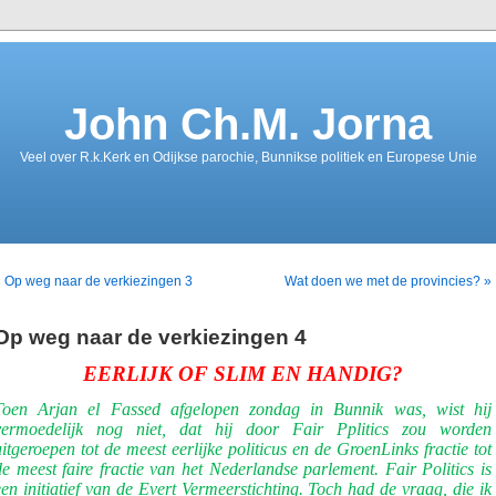
John Ch.M. Jorna
Veel over R.k.Kerk en Odijkse parochie, Bunnikse politiek en Europese Unie
 Op weg naar de verkiezingen 3
Wat doen we met de provincies? »
Op weg naar de verkiezingen 4
EERLIJK OF SLIM EN HANDIG?
Toen Arjan el Fassed afgelopen zondag in Bunnik was, wist hij
vermoedelijk nog niet, dat hij door Fair Pplitics zou worden
uitgeroepen tot de meest eerlijke politicus en de GroenLinks fractie tot
de meest faire fractie van het Nederlandse parlement. Fair Politics is
een initiatief van de Evert Vermeerstichting. Toch had de vraag, die ik