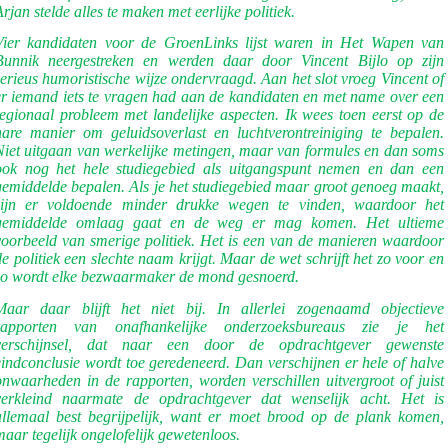
Arjan stelde alles te maken met eerlijke politiek.
Vier kandidaten voor de GroenLinks lijst waren in Het Wapen van
Bunnik neergestreken en werden daar door Vincent Bijlo op zijn
serieus humoristische wijze ondervraagd. Aan het slot vroeg Vincent of
er iemand iets te vragen had aan de kandidaten en met name over een
regionaal probleem met landelijke aspecten. Ik wees toen eerst op de
nare manier om geluidsoverlast en luchtverontreiniging te bepalen.
Niet uitgaan van werkelijke metingen, maar van formules en dan soms
ook nog het hele studiegebied als uitgangspunt nemen en dan een
gemiddelde bepalen. Als je het studiegebied maar groot genoeg maakt,
zijn er voldoende minder drukke wegen te vinden, waardoor het
gemiddelde omlaag gaat en de weg er mag komen. Het ultieme
voorbeeld van smerige politiek. Het is een van de manieren waardoor
de politiek een slechte naam krijgt. Maar de wet schrijft het zo voor en
zo wordt elke bezwaarmaker de mond gesnoerd.
Maar daar blijft het niet bij. In allerlei zogenaamd objectieve
rapporten van onafhankelijke onderzoeksbureaus zie je het
verschijnsel, dat naar een door de opdrachtgever gewenste
eindconclusie wordt toe geredeneerd. Dan verschijnen er hele of halve
onwaarheden in de rapporten, worden verschillen uitvergroot of juist
verkleind naarmate de opdrachtgever dat wenselijk acht. Het is
allemaal best begrijpelijk, want er moet brood op de plank komen,
maar tegelijk ongelofelijk gewetenloos.