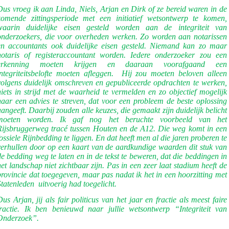
Dus vroeg ik aan Linda, Niels, Arjan en Dirk of ze bereid waren in de
komende zittingsperiode met een initiatief wetsontwerp te komen,
waarin duidelijke eisen gesteld worden aan de integriteit van
onderzoekers, die voor overheden werken. Zo worden aan notarissen
en accountants ook duidelijke eisen gesteld. Niemand kan zo maar
notaris of registeraccountant worden. Iedere onderzoeker zou een
erkenning moeten krijgen en daaraan voorafgaand een
integriteitsbelofte moeten afleggen.
Hij zou moeten beloven alleen
volgens duidelijk omschreven en gepubliceerde opdrachten te werken,
niets in strijd met de waarheid te vermelden en zo objectief mogelijk
naar een advies te streven, dat voor een probleem de beste oplossing
aangeeft. Daarbij zouden alle keuzes, die gemaakt zijn duidelijk belicht
moeten worden. Ik gaf nog het beruchte voorbeeld van het
Rijsbruggerweg tracé tussen Houten en de A12. Die weg komt in een
fossiele Rijnbedding te liggen. En dat heeft men al die jaren proberen te
verhullen door op een kaart van de aardkundige waarden dit stuk van
de bedding weg te laten en in de tekst te beweren, dat die beddingen in
het landschap niet zichtbaar zijn. Pas in een zeer laat stadium heeft de
provincie dat toegegeven, maar pas nadat ik het in een hoorzitting met
Statenleden uitvoerig had toegelicht.
Dus Arjan, jij als fair politicus van het jaar en fractie als meest faire
fractie. Ik ben benieuwd naar jullie wetsontwerp “Integriteit van
Onderzoek”.