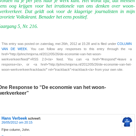
worden nu je per fiets naar je werk kunt. Het wordt tijd, dat mensen
eens oog krijgen voor het irrationele van ons denken over woon-
werkverkeer. Dat geldt ook voor de klagerige journalisten in mijn
favoriete Volkskrant. Benader het eens positief.
Jaargang 5, Nr. 216.
This entry was posted on zaterdag, mei 26th, 2012 at 15:28 and is filed under
COLUMN
VAN DE WEEK
. You can follow any responses to this entry through the <a
href="http://johnchmjorna.nl/2012/05/26/de-economie-van-het-woon-
werkverkeer/feed/">RSS 2.0</a> feed. You can <a href="#respond">leave a
response</a>, or <a href="http://johnchmjorna.nl/2012/05/26/de-economie-van-het-
woon-werkverkeer/trackback/" rel="trackback">trackback</a> from your own site.
One Response to “De economie van het woon-
werkverkeer”
Hans Verbeek
schreef:
26/05/2012 om 20:15
Fijne column, John.