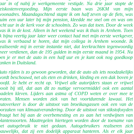
jaar in of nabij je werkgemeente vestigde. Na drie jaar stopte de
reiskostenvergoeding. Mijn eerste baan was 26KM van mijn
woonadres. Maandagochtend stapte ik om half zeven op de fiets, was
ruim een uur later bij mijn pension, kleedde me snel om en was om
acht uur in de kerk voor de schoolmis. Zo was dat toen. Door de week
was ik in de kost. Alleen in het weekend was ik thuis in Arnhem. Toen
ik bijna veertig jaar later weer contact had met mijn eerste werkgever,
was ik verbaasd te horen, dat mijn collega in Arnhem woonde. Ik
realiseerde mij in eerste instantie niet, dat leerkrachten tegenwoordig
meer verdienen, dan de 195 gulden in mijn eerste maand in 1954. Nu
ben je er met de auto in een half uur en je kunt ook nog goedkoop
tanken in Duitsland.
Auto rijden is zo gewoon geworden, dat de auto als iets noodzakelijks
wordt beschouwd, net als eten en drinken, kleding en een dak boven je
hoofd. Je hebt er recht op. Vrijwel alle autorijders staan er vrijwel
nooit bij stil, dat aan dit zo nuttige vervoermiddel ook een aantal
nadelen kleven. Lijders aan astma of COPD weten er over mee te
praten. Mensen worden ziek van het voortdurende lawaai. Het
autoverkeer is door de uitstoot van broeikasgassen ook een van de
oorzaken van klimaatverandering. Door de uitstoot van stikstofoxyden
draagt het bij aan de overbemesting en zo aan het verdwijnen van
plantensoorten. Maatregelen hiertegen worden door de toename van
het autogebruik te niet gedaan. Autogebruikers realiseren zich
nauwelijks, dat zij een dodelijk apparaat hanteren. Als er elk jaar