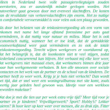
alleen in Nederland twee volle passagiersvliegtuigen zouden
neerstorten, zou er aanzienlijk minder gevlogen worden. Het
autoverkeer gaat gewoon door met evenveel slachtoffers. De kosten
van de revalidatie van verkeersslachtoffers zijn enorm. Het zo nuttige
en comfortabele vervoersmiddel is voor velen ook een plaag geworden.
Als door het belasten van de reiskostenvergoeding als een vorm van
inkomen met name het lange afstand forensisme per auto gaat
verminderen, is dat nuttig voor natuur en milieu. Maar het is ook
economisch nuttig, wanneer het er toe leidt, dat de gemiddelde
woonwerkafstand weer gaat verminderen en zo ook de totale
reiskostenvergoeding. Terecht wijzen werkgevers er voortdurend op,
dat het belangrijk is, dat de loonkosten niet te veel stijgen, zodat
Nederland concurrerend kan blijven. Het verbaast mij elke keer weer,
dat werkgevers niet massaal eisen, dat werknemers binnen drie jaar
naar hun werkgemeente verhuizen. Ik ken alle smoezen over sociale
contacten en het werk van de partner en de school van de kinderen. De
partner heeft zo weer werk. Krijg je je huis niet verkocht? Dan wordt
het tijd, dat er snel weer een woningruilbureau met site komt, zoals
veertig jaar geleden heel gewoon was. Ideetje voor een werkloos
geworden makelaar?
Wat doe je met die tien uur per week extra vrije tijd? Meer tijd voor je
partner en je kinderen? Vrijwilligerswerk? Sport? Hobby’s? Lekker
luieren? Ik hoor keer op keer weer over mensen, die zo druk zijn. Fitter