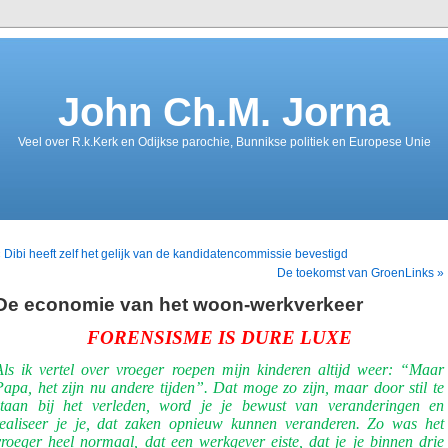
John Ch.M. Jorna
Veel over R.k.Kerk en Odijkse parochie, Bunnikse politiek en Europese Unie
 Dibi heeft zelf het gelijk van de kandidatencommissie bevestigd
De toekomst van GroenLinks »
De economie van het woon-werkverkeer
FORENSISME IS DURE LUXE
Als ik vertel over vroeger roepen mijn kinderen altijd weer: “Maar
Papa, het zijn nu andere tijden”. Dat moge zo zijn, maar door stil te
staan bij het verleden, word je je bewust van veranderingen en
realiseer je je, dat zaken opnieuw kunnen veranderen. Zo was het
vroeger heel normaal, dat een werkgever eiste, dat je je binnen drie