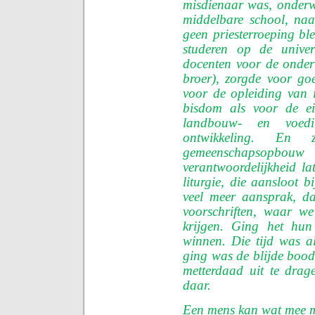
misdienaar was, onderw
middelbare school, naa
geen priesterroeping b
studeren op de univers
docenten voor de onder
broer), zorgde voor go
voor de opleiding van i
bisdom als voor de e
landbouw- en voedin
ontwikkeling. E
gemeenschapso
verantwoordelijkheid l
liturgie, die aansloot 
veel meer aansprak, da
voorschriften, waar w
krijgen. Ging het hun 
winnen. Die tijd was a
ging was de blijde bood
metterdaad uit te drag
daar.
Een mens kan wat mee ma