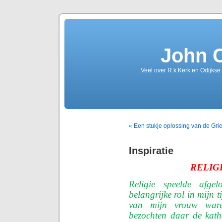
John 
Veel over R.k.Kerk en Odijkse
« Een stukje oplossing van de Grie
Inspiratie
RELIG
Religie speelde afge
belangrijke rol in mijn 
van mijn vrouw ware
bezochten daar de kath