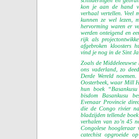
schilderingen en gebra
kon je aan de hand van
verhaal vertellen. Veel
kunnen ze wel lezen, m
hervorming waren er ve
werden onteigend en ee
rijk als projectontwi
afgebroken kloosters h
vind je nog in de Sint Ja
Zoals de Middeleeuwse k
ons vaderland, zo dee
Derde Wereld noemen. 
Oosterbeek, waar Mill H
hun boek “Basankusu T
bisdom Basankusu bes
Evenaar Provincie dire
die de Congo rivier n
bladzijden tellende boek
verhalen van zo’n 45 no
Congolese hoogleraar v
catechist opgroeide op