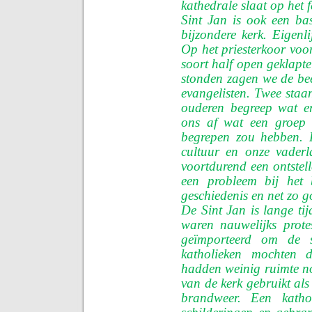
kathedrale slaat op het f
Sint Jan is ook een basi
bijzondere kerk. Eigenl
Op het priesterkoor voor
soort half open geklapt
stonden zagen we de bee
evangelisten. Twee staa
ouderen begreep wat e
ons af wat een groep 
begrepen zou hebben. E
cultuur en onze vaderl
voortdurend een ontstel
een probleem bij het 
geschiedenis en net zo 
De Sint Jan is lange tij
waren nauwelijks prote
geïmporteerd om de s
katholieken mochten d
hadden weinig ruimte n
van de kerk gebruikt al
brandweer. Een katho