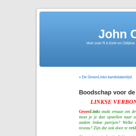
John 
Veel over R.k.Kerk en Odijkse
« De GroenLinks kandidatenlijst
Boodschap voor d
LINKSE VERBO
Groen
Links
snakt ernaar om de 
moet je je dan opstellen naar a
andere linkse partijen? Welke 
niveau? Zijn die ook door te trek