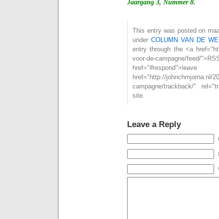
Jaargang 3, Nummer 8.
This entry was posted on maan
under
COLUMN VAN DE WE
entry through the <a href="ht
voor-de-campagne/feed
href="#respond">l
href="http://johnchmjorna.nl/
campagne/trackback/" rel="
site.
Leave a Reply