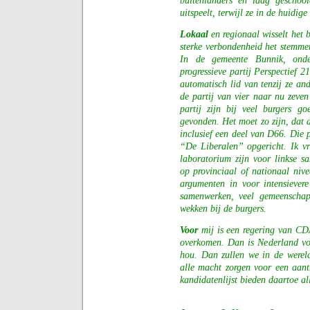
buitenlanders en laag geschool
uitspeelt, terwijl ze in de huidige
Lokaal
en regionaal wisselt het 
sterke verbondenheid het stemmen
In de gemeente Bunnik, onde
progressieve partij Perspectief 
automatisch lid van tenzij ze an
de partij van vier naar nu zeven
partij zijn bij veel burgers g
gevonden. Het moet zo zijn, dat d
inclusief een deel van D66. Die 
“De Liberalen” opgericht. Ik v
laboratorium zijn voor linkse s
op provinciaal of nationaal nive
argumenten in voor intensiever
samenwerken, veel gemeenschapp
wekken bij de burgers.
Voor
mij is een regering van C
overkomen. Dan is Nederland vo
hou. Dan zullen we in de werel
alle macht zorgen voor een aantr
kandidatenlijst bieden daartoe a