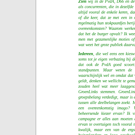
Zien
wij in de PvdA, D66 en de 
als concurrenten, die in dezelfd
altijd vooral de enkele keren, da
of die keer, dat ze met een in
regelmatig hun stokpaardjes beri
overeenkomsten? Waarom werken
dat het de burger opvalt? Ik wee
men met gezamenlijke moties 
wat weet het grote publiek daarv
Iedereen
, die wel eens een kiesw
soms tot je eigen verbazing bij 
dat ook de PvdA goed scoort. 
standpunten. Maar weten de 
waarschijnlijk wel en omdat dat
geldt, denken we wellicht te gema
zouden heel wat meer laagges
GroenLinks stemmen. GroenLink
groepsbelang verdedigt, maar is e
tussen alle deelbelangen zoekt. M
een overeenkomstig imago? 
beheersende kiezer ervan? Ik v
campagne er alles aan moeten d
ervan te overtuigen toch vooral 
kwalijk, maar een van de ergs