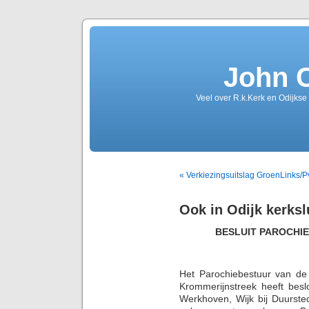
John 
Veel over R.k.Kerk en Odijkse
« Verkiezingsuitslag GroenLinks/
Ook in Odijk kerksl
BESLUIT PAROCH
Het Parochiebestuur van de
Krommerijnstreek heeft beslo
Werkhoven, Wijk bij Duursted