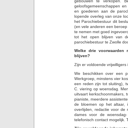
gebouwen te verkopen. Be
geloofsgemeenschappen en d
en goederen aan de paroch
lopende overleg van onze lo
het Parochiebestuur dit besl
(en vele anderen een beroep 
te nemen met goed ingevoerde
tot het open blijven van d
parochiebestuur te Zwolle do
Welke drie voorwaarden
blijven?
Zijn er voldoende vrijwillige
We beschikken over een pr
Werkgroep, minstens vier kos
een reden zijn tot sluiting)
C. viering op woensdag. Me
uitvaart kerkschoonmakers, 
pianiste, meerdere assistente
de bloemen op het altaar, i
overlijden, redactie voor de
dames voor de woensdag- e
telefonisch contact mogelijk. 