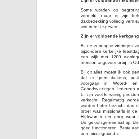
Zijn er voldoende inkomst
Soms worden op begrotinge
vermeld, maar er zijn beh
dakbedekking volledig vernie
wat meer te geven.
Zijn er voldoende kerkgan
Bij de zondagse vieringen z
bijzondere kerkelijke feest
een wijk met 1200 woning
mensen ongeveer erbij in Od
Bij dit alles moest ik ook d
dat er geen diakens, pas
voorgaan in Woord- en
Gebedsvieringen. Iedereen m
Er zijn veel te weinig priester
verkocht. Regelmatig word
worden beter bezocht dan de
broer was missionaris in de
Hij kwam in een dorp, waar 
De geloofsgemeenschap blee
goed functioneren. Beste aa
een missiegebied is.