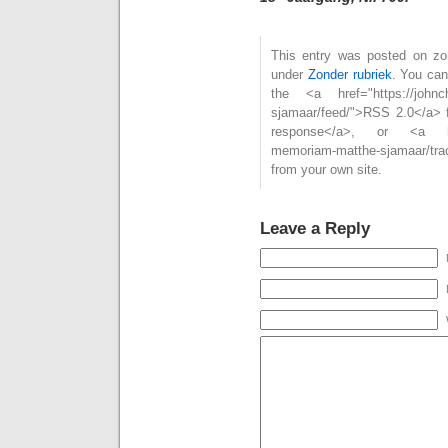
This entry was posted on zon
under
Zonder rubriek
. You can
the <a href="https://johnch
sjamaar/feed/">RSS 2.0</a> 
response</a>, or <a href="
memoriam-matthe-sjamaar/tr
from your own site.
Leave a Reply