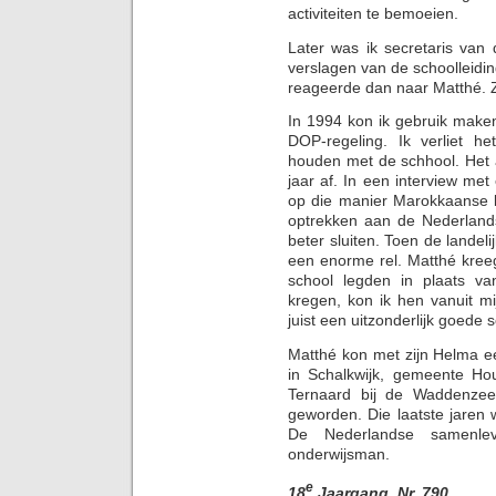
activiteiten te bemoeien.
Later was ik secretaris va
verslagen van de schoolleidin
reageerde dan naar Matthé. 
In 1994 kon ik gebruik make
DOP-regeling. Ik verliet he
houden met de schhool. Het a
jaar af. In een interview me
op die manier Marokkaanse l
optrekken aan de Nederland
beter sluiten. Toen de landel
een enorme rel. Matthé kreeg 
school legden in plaats va
kregen, kon ik hen vanuit m
juist een uitzonderlijk goede 
Matthé kon met zijn Helma ee
in Schalkwijk, gemeente Ho
Ternaard bij de Waddenzee.
geworden. Die laatste jaren
De Nederlandse samenlev
onderwijsman.
e
18
Jaargang, Nr. 790.