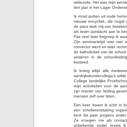
wiskunde. Het was mijn eerste
tien jaar in het Lager Onderwi
Ik moet putten uit oude herin
nieuwe encycliek, die nogal
de paus leek mij van betekeni
als team aandacht aan te be
Pas veel later begreep ik wa
Zijn seminarietijd was niet 
conrector werd en later recto
de katholiciteit van de schoo
anderen in de schoolleidi
besteed.
Ik kreeg altijd alle medewe
aardrijkskundecollega’s wild
College landelijke Proefsch
mijn activiteiten voor de a
zijn manier van leiding geve
mensen zelf over laten.
Een keer kwam ik echt in bo
een scholierenstaking orga
kent die paar jongens onde
Ze vroegen me als contact
onbekende ouder kreeg ik 