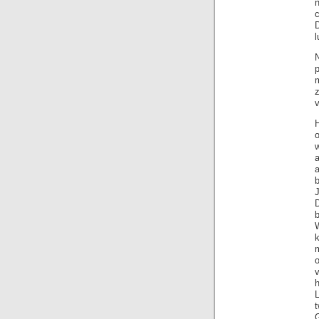
n
l
p
m
v
H
b
D