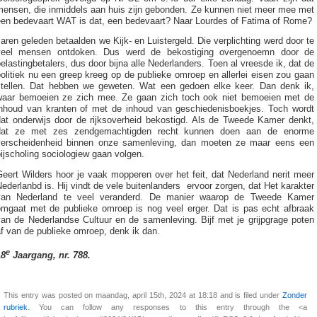
mensen, die inmiddels aan huis zijn gebonden. Ze kunnen niet meer mee met
een bedevaart WAT is dat, een bedevaart? Naar Lourdes of Fatima of Rome?
aren geleden betaalden we Kijk- en Luistergeld. Die verplichting werd door te
veel mensen ontdoken. Dus werd de bekostiging overgenoemn door de
elastingbetalers, dus door bijna alle Nederlanders. Toen al vreesde ik, dat de
olitiek nu een greep kreeg op de publieke omroep en allerlei eisen zou gaan
stellen. Dat hebben we geweten. Wat een gedoen elke keer. Dan denk ik,
waar bemoeien ze zich mee. Ze gaan zich toch ook niet bemoeien met de
inhoud van kranten of met de inhoud van geschiedenisboekjes. Toch wordt
dat onderwijs door de rijksoverheid bekostigd. Als de Tweede Kamer denkt,
dat ze met zes zendgemachtigden recht kunnen doen aan de enorme
verscheidenheid binnen onze samenleving, dan moeten ze maar eens een
ijscholing sociologiew gaan volgen.
eert Wilders hoor je vaak mopperen over het feit, dat Nederland nerit meer
ederlanbd is. Hij vindt de vele buitenlanders ervoor zorgen, dat Het karakter
van Nederland te veel veranderd. De manier waarop de Tweede Kamer
omgaat met de publieke omroep is nog veel erger. Dat is pas echt afbraak
van de Nederlandse Cultuur en de samenleving. Bijf met je grijpgrage poten
f van de publieke omroep, denk ik dan.
e
18
Jaargang, nr. 788.
This entry was posted on maandag, april 15th, 2024 at 18:18 and is filed under
Zonder
rubriek
. You can follow any responses to this entry through the <a