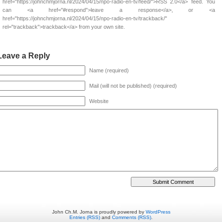
href="https://johnchmjorna.nl/2024/04/15/npo-radio-en-tv/feed/">RSS 2.0</a> feed. You
can <a href="#respond">leave a response</a>, or <a
href="https://johnchmjorna.nl/2024/04/15/npo-radio-en-tv/trackback/"
rel="trackback">trackback</a> from your own site.
Leave a Reply
Name (required)
Mail (will not be published) (required)
Website
John Ch.M. Jorna is proudly powered by
WordPress
Entries (RSS)
and
Comments (RSS)
.