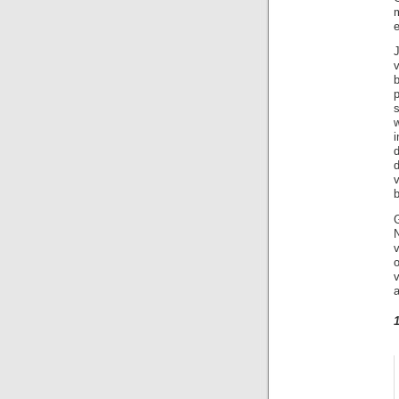
J
b
p
b
G
N
a