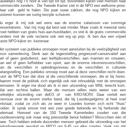
auwelijks nog TV hoor ik van tijd tot tijd. Bovendien kijken veel mensen naar
commerciële zenders.. Die Tweede Kamer ziet in de NPO een welkome prooi.
Daar valt geld te halen. Die paar ouwe zakken, die nog NPO kijken en
uisteren kunnen we rustig terzijde schuiven
Nu erger ik mij ook wel eens aan de enorme salarissen van sommige
resentatoren.. Van mij mag dat best wat minder. Maar zoals ik meestal niets
oet hebben van gratis huis-aan-huisbladen, zo stel ik de gratis commerciële
zenders met de vele reclame ook niet erg op prijs. Ik ben dus een vrijwel
aste NPO-kijker en -luisteraar.
et systeem van publieke omroepen moet aansluiten bij de veelzijdigheid van
onze samenleving. Denk aan de tegenstelling progressief-canservatief aan
wel of geen godsdienst, aan leeftijdsverschillen, aan mannen en vrouwen,
aan wel of geen liefhebber van sport, aan de enorme inkomensverschillen,
aan de verschillen in opleidingsniveau en de verschillen in culturele
elangstelling. Een publieke omroep moet aan al deze verschillen recht doen.
Juist de NPO kan dat door al die verschillende omroepen, die er bij horen.
aarom moet de politiek zich eigenlijk ook niet inhoudelijk met de omroepen
bemoeien. Ik erger me dood als ik in een uitzending van WNL terecht kom.
Wat een rechtse ballen. Maar die mensen willen niets weten van een
kerkelijke uitzending van deEO of van KRO-NCRV. Daar vertelt een
mevrouw over de enorm sterke band, die bij Lourdespelgrims al heel snel
ontstaat, zodat ze zich als ze weer in Lourdes komen zich echt “thuis”
voelen. Ik sprak erover met een zeer goede bekende en hij herkende dat
helemaal. Hoeveel van de 150 Tweede Kamerleden zouden van die
Lourdeservaring ook maar enig presoonlijk benul hebben? Misscchien één of
twee. Toch hebben enkele duizenden mensen geboeid die uitzending van het
Geloofsgesprek gevolgd op NPO2 om 9.45 uur elke zondag. Vaak zijn dat