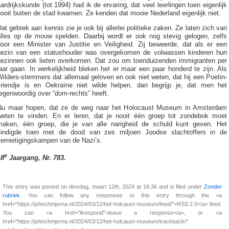
ardrijkskunde (tot 1994) had ik de ervaring, dat veel leerlingen toen eigenlijk
ooit buiten de stad kwamen. Ze kenden dat mooie Nederland eigenlijk niet.
at gebrek aan kennis zie je ook bij allerlei politieke zaken. Ze laten zich van
alles op de mouw spelden. Daarbij wordt er ook nog stevig gelogen, zelfs
door een Minister van Justitie en Veiligheid. Zij beweerde, dat als er een
gezin van een statushouder was overgekomen de volwassen kinderen hun
gezinnen ook lieten overkomen. Dat zou om toenduizenden immigranten per
aar gaan. In werkelijkheid bleken het er maar een paar honderd te zijn. Als
ilders-stemmers dat allemaal geloven en ook niet weten, dat hij een Poetin-
vriendje is en Oekraïne niet wilde helpen, dan begrijp je, dat men het
egenwoordig over “dom-rechts” heeft.
Nu maar hopen, dat ze de weg naar het Holocaust Museum in Amsterdam
weten te vinden. En er leren, dat je nooit één groep tot zondebok moet
maken, één groep, die je van alle narigheid de schuld kunt geven. Het
eindigde toen met de dood van zes miljoen Joodse slachtoffers in de
vernietigingskampen van de Nazi’s.
e
18
Jaargang, Nr. 783.
This entry was posted on dinsdag, maart 12th, 2024 at 16:36 and is filed under
Zonder
rubriek
. You can follow any responses to this entry through the <a
href="https://johnchmjorna.nl/2024/03/12/het-holcaust-museum/feed/">RSS 2.0</a> feed.
You can <a href="#respond">leave a response</a>, or <a
href="https://johnchmjorna.nl/2024/03/12/het-holcaust-museum/trackback/"