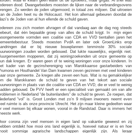
worden. Maar er kwam geen water uit de sproeiers, maar gifgas. Al snel was
iedereen dood. Dwangarbeiders moesten de lijken naar de verbrandingsovens
rengen. Zo werden de joden uitgemoord, in totaal zes miljoen. Dat uitroeien
van de Joden heet nu de Holocaust. Het kon allemaal gebeuren doordat de
azi’s de Joden van al hun ellende de schuld gaven.
Iedereen zou zich moeten afvragen of dat vandaag aan de dag nog steeds
gebeurt, dat één bepaalde groep van alles de schuld krijgt. In mijn eigen
woongemeente vormden een coalitie van CDA en VVD tientallen jaren het
gemeentebestuur. Steeds moesten PvdA en later ook GroenLinks erop
aandringen dat er bij nieuwe bouwplannen tenminste 30% sociale
huurwoningen zouden worden gebouwd. Dat lukte nauwelijks, eigenlijk niet.
Buurgemeenten mopperen, dat zij woningzoekenden uit onze gemeente op
hun dak kregen. Er waren geen of te weinig woningen voor onze kinderen. In
het kader van de gezinshereniging van Marokkaanse gastarbeiders van
Vrumona en Houthandel Van Dam kwamen zeven gezinnen met veel kinderen
naar onze gemeente. Ze kregen alle zeven een huis. Wat is nu gemakkelijker
om die Marokkanen de schuld te geven van het tekort aan sociale
uurwoningen in plaats van die coalitie van CDA en VVD, die er veel te weinig
hadden gebouwd. De PVV heeft er een specialiteit van gemaakt om van alle
roblemen in Nederland “de buitenlanders” de schuld te geven. Ze roepen, dat
Nederland “vol” is. Groot Londen met zo’n 9 miljoen inwoners neemt even
eel ruimte is als onze provincie Utrecht. Het zijn maar kleine gedeelten waar
er veel mensen bij elkaar wonen, vooral in de Randstad. Daar is immers het
meeste werk.
Door corona zijn veel mensen in eigen land op vakantie geweest en zij
hebben ontdekt hoe mooi ons land eigenlijk is, hoeveel natuur er is en hoe
mooit sommige agrarische landschappen eigenlijk zijn. Als leraar