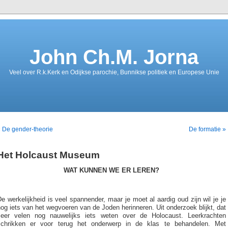
John Ch.M. Jorna
Veel over R.k.Kerk en Odijkse parochie, Bunnikse politiek en Europese Unie
 De gender-theorie
De formatie »
Het Holcaust Museum
WAT KUNNEN WE ER LEREN?
e werkelijkheid is veel spannender, maar je moet al aardig oud zijn wil je je
og iets van het wegvoeren van de Joden herinneren. Uit onderzoek blijkt, dat
zeer velen nog nauwelijks iets weten over de Holocaust. Leerkrachten
schrikken er voor terug het onderwerp in de klas te behandelen. Met