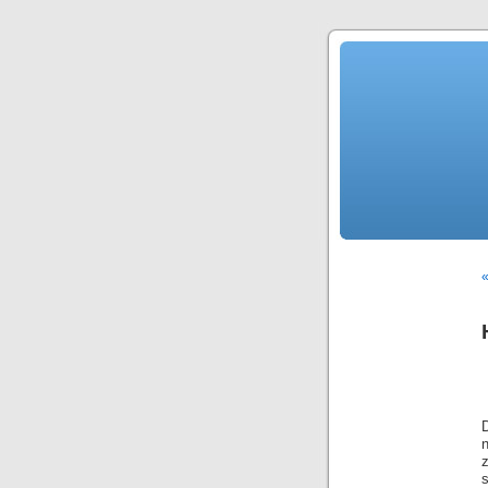
«
D
n