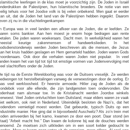
slamitische leerlingen in de klas moet je voorzichtig zijn. De Joden in Israël
onderdrukken de Palestijnen, hun Islamitische broeders. De notie van een
eilig tehuis voor het Joodse volk is bij velen onbekend. Men gaat er eerder
van uit, dat de Joden het land van de Palestijnen hebben ingepikt. Daarom
even zij nu in die vluchtelingenkampen
In Europa was in veel landen een afkeer van de Joden, die er leefden. Ze
waren soms bankier. Aan hen moest je enorm hoge bedragen aan rente
betalen. Die joden waren woekeraars. Dacht men. In werkelijkheid waren het
meestal keurige zakenmensen of handwerkslieden. In het
godsdienstonderwijs werden Joden beschreven als die mensen, die Jezus
aan het kruis hadden geslagen en Hem gemarteld hadden. Joden waren Gods
moordenaars. Ook door die verhalen waren Joden niet populair. In veel
anden kwam het van tijd tot tijd tot ernstige vormen van Jodenvervolging met
eel slachtoffers onder de Joden.
e tijd na de Eerste Wereldoorlog was voor de Duitsers vreselijk. Ze werden
gedwongen tot herstelbetalingen vanweg de verwoestingen door de oorlog. Er
was veel werkloosheid. Er heerste armoede. Hitler zag de Joden als de
zondebok voor alle ellende, die zijn landgenoten toen ondervonden. Die
jodenhaat nam alsmaar toe. In de Kristalnacht werden Joordse winkels
erwoest. Veel Joden ontvluchtten toen Duitsland, maar elders waren ze vaak
iet welkom, ook niet in Nederland. Uiteindelijk besloten de Nazi’s, dat het
Jodendom vernietigd moest worden. Dat gebeurde, typisch Duits op een
ndustriële manier. Hoe ging dat in bijvoorbeeld Auschwitz? Als zo’n trein met
Joden arriveerden bij het kamo, kwamen ze door een poort. Daar stond (en
staat) “Arbeit macht frei.” Dan kwam de kolonne bij wat de douches werden
genoemd. Ze moetsen zich uitkleden om in een soort kelder gedoucht te