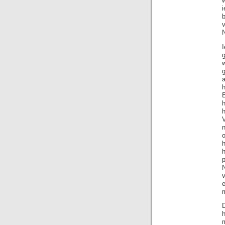
b
N
h
p
v