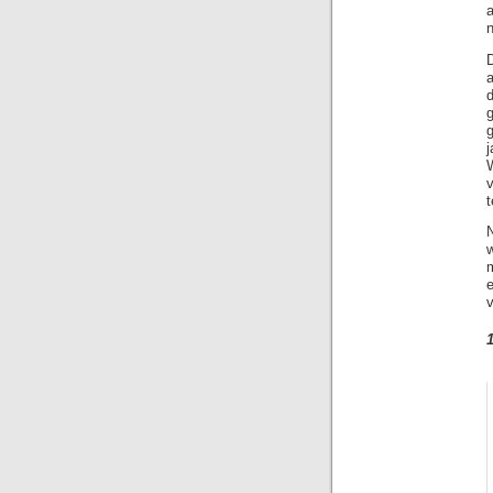
a
n
D
j
W
t