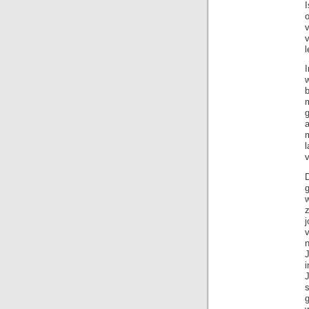
I
v
l
l
v
D
v
n
i