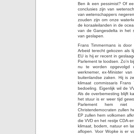
Ben ik een pessimist? Of ee
conclusies zijn van wetensc
van wetenschappers negeren ka
zouden zijn om onze waterke
de koraaleilanden in de oce
van de Gangesdelta in het s
van geslapen.
Frans Timmermans is door d
Arbeid terecht gekozen als li
EU is hij er recent in gesla
Parlement te loodsen. Zo’n bi
nu te worden opgevolgd d
werknemer, ex-Minister van 
buitenlandse zaken. Hij is z
klimaat commissaris Frans 
bedoeling. Eigenlijk wil de 
Als de overbemesting blijft
het stuur is er weer tijd ge
Parlement hem niet a
Christendemocraten zullen h
EP zullen hem volkomen afkr
die VVD en het restje CDA-er
klimaat, bodem, natuur en l
aflopen. Voor Wopke is er v