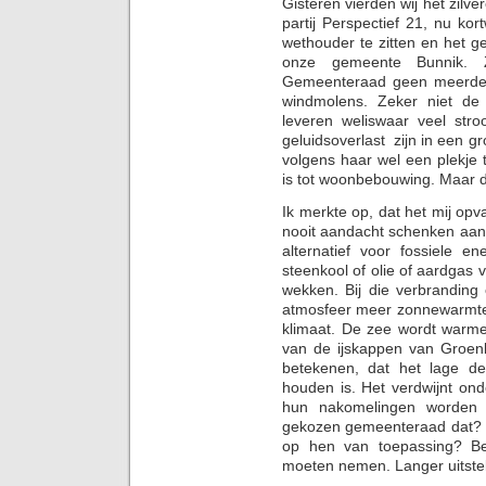
Gisteren vierden wij het zilv
partij Perspectief 21, nu k
wethouder te zitten en het 
onze gemeente Bunnik. Z
Gemeenteraad geen meerderh
windmolens. Zeker niet de
leveren weliswaar veel str
geluidsoverlast zijn in een g
volgens haar wel een plekje 
is tot woonbebouwing. Maar 
Ik merkte op, dat het mij op
nooit aandacht schenken aan
alternatief voor fossiele ene
steenkool of olie of aardgas
wekken. Bij die verbranding
atmosfeer meer zonnewarmte 
klimaat. De zee wordt warmer
van de ijskappen van Groenl
betekenen, dat het lage de
houden is. Het verdwijnt on
hun nakomelingen worden k
gekozen gemeenteraad dat? O
op hen van toepassing? Be
moeten nemen. Langer uitstel