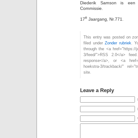
Diederik Samson is een
Commissie.
e
17
Jaargang, Nr.771.
This entry was posted on zon
filed under
Zonder rubriek
. Y
through the <a href="https://
3/feed/">RSS 2.0</a> feed
response</a>, or <a href="h
hoekstra-3/trackback/" rel=
site.
Leave a Reply