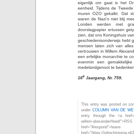
eigenlijk om gaat is het O
eenheid. Tijdens de Tweede
muren OZO gekalkt. Dat st
waren de Nazi’s niet blij m
Londen werden met gra
doorslagpapier ertussen gety
zien, dat ons Koningshuis van
geschiedenisonderwijs hebt ge
mensen laten zich van alles
vertrouwen in Willem Alexand
een erfelijke monarchie te c
evenmin een gemakkelijk
medelandgenoot te bedenken, d
e
16
Jaargang, Nr. 759.
This entry was posted on zond
under
COLUMN VAN DE WE
entry through the <a href="h
willem-alwxander/feed
href="#respond">l
href="https://johnchmjorna.nl/