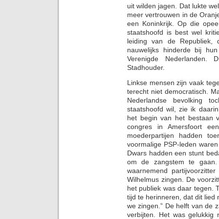
uit wilden jagen. Dat lukte 
meer vertrouwen in de Oranj
een Koninkrijk. Op die ope
staatshoofd is best wel krit
leiding van de Republiek,
nauwelijks hinderde bij h
Verenigde Nederlanden.
Stadhouder.
Linkse mensen zijn vaak tege
terecht niet democratisch. 
Nederlandse bevolking to
staatshoofd wil, zie ik daari
het begin van het bestaan 
congres in Amersfoort ee
moederpartijen hadden toe
voormalige PSP-leden waren 
Dwars hadden een stunt beda
om de zangstem te gaan. 
waarnemend partijvoorzitter
Wilhelmus zingen. De voorzi
het publiek was daar tegen. 
tijd te herinneren, dat dit l
we zingen.” De helft van de z
verbijten. Het was gelukkig