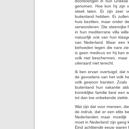
doorbrengen in hun Griekse 
genomen. Hoe kon hij zijn 
steek laten. Er zijn zeer 
buitenland hebben. Er zulle
huis bezitten, maar onder de
verwonderen. Die steenrijke f
in hun mediterrane villa wil
natuurlijk ook van hun klas
van Nederland. Maar een ko
behoeden tegen die nare zie
is geen medicus en hij kan er
volk niet beschermen, maar z
uiteraard niet terecht.
Ik ben ervan overtuigd, dat 
de gevoelens van het volk heb
volk gewoon barsten. Zoals 
buitenland hun vakantie al
koninklijke familie best een
tot dan toe onbekende ziekte.
Wat zijn dat voor mensen, die 
de indruk, dat er een elite b
Nederlanden maar moeilijk k
moet in Nederland zijn gang
Eind achttiende eeuw waren h