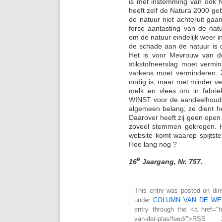
is met instemming van ook 
heeft zelf de Natura 2000 g
de natuur niet achteruit ga
forse aantasting van de na
om de natuur eindelijk weer 
de schade aan de natuur is d
Het is voor Mevrouw van de
stikstofneerslag moet vermi
varkens moet verminderen. Z
nodig is, maar met minder ve
melk en vlees om in fabri
WINST voor de aandeelhouder
algemeen belang; ze dient h
Daarover heeft zij geen open
zoveel stemmen gekregen. H
website komt waarop spijts
Hoe lang nog ?
e
16
Jaargang, Nr. 757.
This entry was posted on dins
under
COLUMN VAN DE WE
entry through the <a href="h
van-der-plas/feed/"