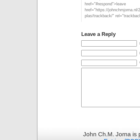
href="#respond">l
href="https://johnchmjorna.nl
plas/trackback/" rel="trackba
Leave a Reply
John Ch.M. Jorna is