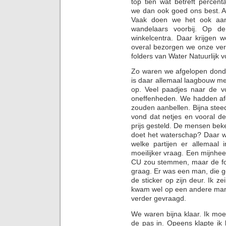
top tien wat betreft perce
we dan ook goed ons best. A
Vaak doen we het ook aan
wandelaars voorbij. Op de
winkelcentra. Daar krijgen 
overal bezorgen we onze verki
folders van Water Natuurlijk 
Zo waren we afgelopen donde
is daar allemaal laagbouw met
op. Veel paadjes naar de vo
oneffenheden. We hadden afg
zouden aanbellen. Bijna stee
vond dat netjes en vooral de
prijs gesteld. De mensen bek
doet het waterschap? Daar 
welke partijen er allemaal 
moeilijker vraag. Een mijnheer 
CU zou stemmen, maar de fol
graag. Er was een man, die g
de sticker op zijn deur. Ik ze
kwam wel op een andere mani
verder gevraagd.
We waren bijna klaar. Ik moe
de pas in. Opeens klapte ik