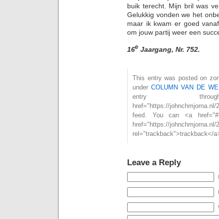
buik terecht. Mijn bril was v
Gelukkig vonden we het onbe
maar ik kwam er goed vanaf.
om jouw partij weer een succ
e
16
Jaargang, Nr. 752.
This entry was posted on zon
under
COLUMN VAN DE WE
entry th
href="https://johnchmjorna.
feed. You can <a href="#
href="https://johnchmjorna.nl/
rel="trackback">trackback</a>
Leave a Reply