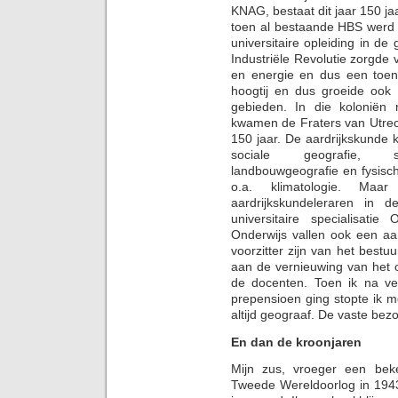
KNAG, bestaat dit jaar 150 ja
toen al bestaande HBS werd
universitaire opleiding in de
Industriële Revolutie zorgde
en energie en dus een toen
hoogtij en dus groeide ook 
gebieden. In die koloniën
kwamen de Fraters van Utrech
150 jaar. De aardrijkskunde k
sociale geografie, sta
landbouwgeografie en fysisc
o.a. klimatologie. Ma
aardrijkskundeleraren in 
universitaire specialisatie
Onderwijs vallen ook een aa
voorzitter zijn van het best
aan de vernieuwing van het o
de docenten. Toen ik na vee
prepensioen ging stopte ik 
altijd geograaf. De vaste bez
En dan de kroonjaren
Mijn zus, vroeger een beke
Tweede Wereldoorlog in 1943