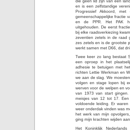
die geen lid zijn van een land
en is een zelfstandige vere
Progressief Akkoord, met 
gemeenschappelijke fractie v
en de PPR. Het PAK hee
uitgehouden. De eerst fracti
bij elke raadsverkiezing kwam
zeventien zetels in de raad
zes zetels en is de grootste 
werkt samen met D66, dat dri
Twee keer zo lang bestaat Sc
een oproep in het plaatsel
adhesie te betuigen met het
richten Lettie Werkman en W
we aan de slag. We moesten 
volgen en stage lopen bij 
werven voor de welpen en vo
van 1973 van start gingen.
meisjes van 12 tot 17. Een
voldoende leiding. Er ware
weer onderdak vinden was moe
het werk van mijn opvolgers
ging mijn krachten wijden aan
Het Koninklijk Nederlands