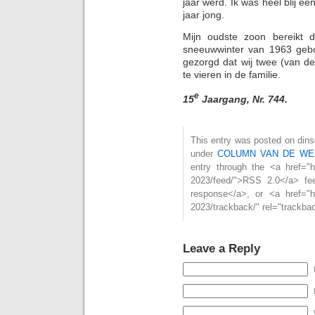
jaar werd. Ik was heel blij ee
jaar jong.
Mijn oudste zoon bereikt de
sneeuwwinter van 1963 gebo
gezorgd dat wij twee (van de
te vieren in de familie.
e
15
Jaargang, Nr. 744.
This entry was posted on dinsd
under
COLUMN VAN DE WE
entry through the <a href="htt
2023/feed/">RSS 2.0</a> fe
response</a>, or <a href="htt
2023/trackback/" rel="trackba
Leave a Reply