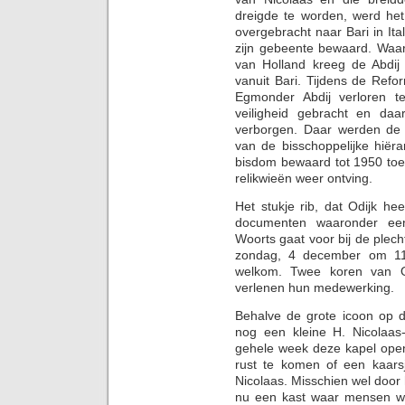
dreigde te worden, werd he
overgebracht naar Bari in It
zijn gebeente bewaard. Waar
van Holland kreeg de Abdij
vanuit Bari. Tijdens de Refo
Egmonder Abdij verloren t
veiligheid gebracht en daa
verborgen. Daar werden de r
van de bisschoppelijke hiër
bisdom bewaard tot 1950 toe
relikwieën weer ontving.
Het stukje rib, dat Odijk he
documenten waaronder een 
Woorts gaat voor bij de plech
zondag, 4 december om 11.
welkom. Twee koren van Od
verlenen hun medewerking.
Behalve de grote icoon op d
nog een kleine H. Nicolaas
gehele week deze kapel ope
rust te komen of een kaarsj
Nicolaas. Misschien wel door
nu een kast waar mensen wa