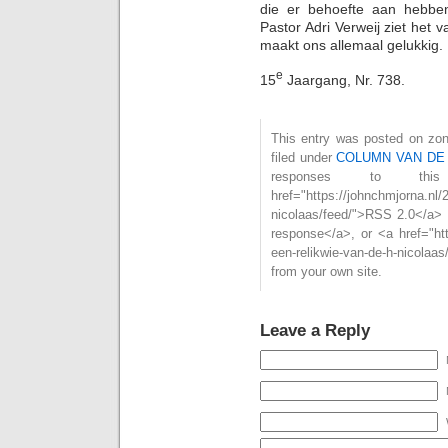
die er behoefte aan hebbe
Pastor Adri Verweij ziet het v
maakt ons allemaal gelukkig.
e
15
Jaargang, Nr. 738.
This entry was posted on zon
filed under
COLUMN VAN DE
responses to th
href="https://johnchmjorna.nl/2
nicolaas/feed/">RSS 2.0</a> 
response</a>, or <a href="http
een-relikwie-van-de-h-nicolaa
from your own site.
Leave a Reply