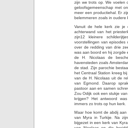
zijn we trots op. We voelen 
geloofsgemeenschap met on
meer een productiehal. Er zijn
belemmeren zoals in oudere 
Vanuit de hele kerk zie je
achterwand van het priester
zijn12 kleinere schilderi
voorstellingen van episodes 
over de redding van drie ze
was aan boord en hij zorgde 
de H. Nicolaas de bescher
havensteden zoals Amsterdam
de stad. Zijn parochie bestaat
het Centraal Station kreeg bij
van de H. Nicolaas uit de re
van Egmond. Daarop sprak 
pastoor aan en samen schrev
Zou Odijk ook een stukje va
krijgen? Het antwoord was
immers zo trots op hun kerk.
Maar hoe komt de abdij aan 
van Myra in Turkije. Na zijn 
bijgezet in een kerk van Kyra
van Nicolaas en die breidde