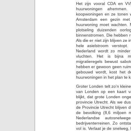
Het zijn vooral CDA en VV
huurwoningen afremmen.
koopwoningen en ze tonen wei
Amsterdam een gezin met k
huurwoning moet wachten. M
plotseling duizenden oorlo
binnenstromen. Die hebben r
Als die er niet zijn blijven ze 
hele asielstroom verstopt.
Nederland wordt zo minder 
vluchten. Het is bijna mi
migratieregels bewust sab
hebben er gewoon geen ruimte
gebouwd wordt, kost het d
huurwoningen in het plan te k
Groter Londen telt zo’n klein
van Londen op een kaart va
blijkt, dat grote Londen on
provincie Utrecht. Als we du
de Provincie Utrecht blijven 
de bevolking (8,6 miljoen
Nederlandse autosnelwe
bedrijventerreinen. Zo ontst
vol is. Verlaat je de snelweg