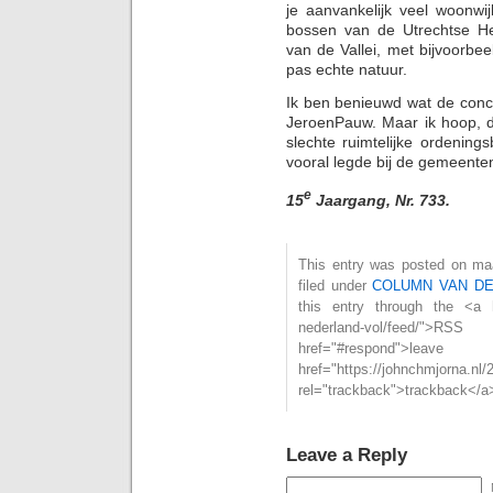
je aanvankelijk veel woonwi
bossen van de Utrechtse He
van de Vallei, met bijvoorbe
pas echte natuur.
Ik ben benieuwd wat de conc
JeroenPauw. Maar ik hoop, d
slechte ruimtelijke ordening
vooral legde bij de gemeente
e
15
Jaargang, Nr. 733.
This entry was posted on maa
filed under
COLUMN VAN D
this entry through the <a hr
nederland-vol/feed/"
href="#respond">l
href="https://johnchmjorna.nl/
rel="trackback">trackback</a>
Leave a Reply