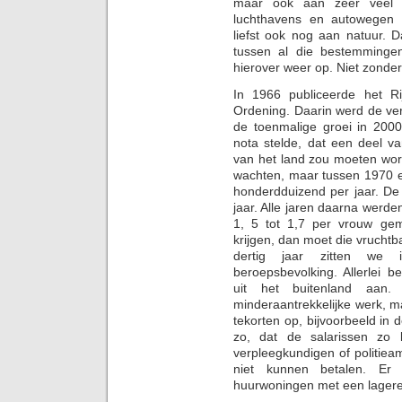
maar ook aan zeer veel 
luchthavens en autowegen 
liefst ook nog aan natuur. D
tussen al die bestemmingen 
hierover weer op. Niet zonde
In 1966 publiceerde het R
Ordening. Daarin werd de ver
de toenmalige groei in 2000
nota stelde, dat een deel v
van het land zou moeten word
wachten, maar tussen 1970 e
honderdduizend per jaar. De
jaar. Alle jaren daarna werde
1, 5 tot 1,7 per vrouw gem
krijgen, dan moet die vruchtb
dertig jaar zitten we
beroepsbevolking. Allerlei 
uit het buitenland aan.
minderaantrekkelijke werk, m
tekorten op, bijvoorbeeld in d
zo, dat de salarissen zo 
verpleegkundigen of politie
niet kunnen betalen. Er
huurwoningen met een lager