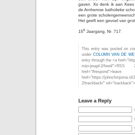
gaven. Xo denk ik aan Kees 
de Arnhemse katholieke schol
een grote scholengemeenscha
Het geeft een gevoel van gro
e
15
Jaargang, Nr. 717.
This entry was posted on zon
under
COLUMN VAN DE WE
entry through the <a href="htt
mijn-jeugd-2/feed/"
href="#respond">l
href="https://johnchmjorna.nl/
2/trackback/" rel="trackback"
Leave a Reply