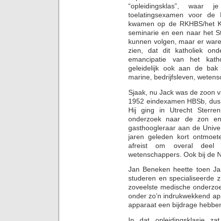
“opleidingsklas”, waar
toelatingsexamen voor d
kwamen op de RKHBS/het KG
seminarie en een naar het S
kunnen volgen, maar er ware
zien, dat dit katholiek on
emancipatie van het katho
geleidelijk ook aan de bak 
marine, bedrijfsleven, weten
Sjaak, nu Jack was de zoon 
1952 eindexamen HBSb, dus
Hij ging in Utrecht Sterr
onderzoek naar de zon en
gasthoogleraar aan de Unive
jaren geleden kort ontmoete
afreist om overal deel
wetenschappers. Ook bij de N
Jan Beneken heette toen Jan
studeren en specialiseerde zi
zoveelste medische onderzoe
onder zo’n indrukwekkend app
apparaat een bijdrage hebbe
In dat opleidingsklasje z