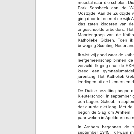
meestal naar die scholen. Di
Park Sonsbeek aan de Wes
Oostzijde. Aan de Zuidzijde 
ging door tot en met de wijk 
klas zaten kinderen van d
ongeschoolde arbeiders. Het
Maartengroep van de Katho
Katholieke Gidsen. Toen i
beweging Scouting Nederland
Ik wist vrij goed waar de ka
leefgemeenschap binnen de 
verzuild. Ik ging naar de RK
kreeg een gymnasiumafdel
jarenlang Het Katholiek Ge
leerlingen uit de Liemers en
De Duitse bezetting begon o
Kleuterschool. In september 
een Lagere School. In septem
dat duurde niet lang. Met d
begon de Slag om Arnhem. De
paar weken in Apeldoorn na n
In Arnhem begonnen de s
september 1945. Ik kwam m