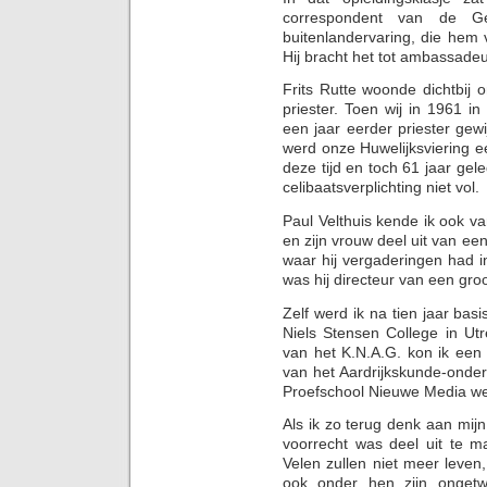
correspondent van de G
buitenlandervaring, die hem 
Hij bracht het tot ambassadeur
Frits Rutte woonde dichtbij 
priester. Toen wij in 1961 
een jaar eerder priester gew
werd onze Huwelijksviering e
deze tijd en toch 61 jaar gele
celibaatsverplichting niet vol.
Paul Velthuis kende ik ook va
en zijn vrouw deel uit van ee
waar hij vergaderingen had 
was hij directeur van een groo
Zelf werd ik na tien jaar bas
Niels Stensen College in Utr
van het K.N.A.G. kon ik een b
van het Aardrijkskunde-onderwi
Proefschool Nieuwe Media w
Als ik zo terug denk aan mijn 
voorrecht was deel uit te 
Velen zullen niet meer leven,
ook onder hen zijn ongetw