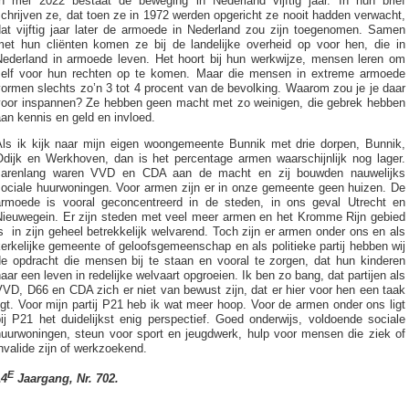
In mei 2022 bestaat de beweging in Nederland vijftig jaar. In hun brief
chrijven ze, dat toen ze in 1972 werden opgericht ze nooit hadden verwacht,
dat vijftig jaar later de armoede in Nederland zou zijn toegenomen. Samen
met hun cliënten komen ze bij de landelijke overheid op voor hen, die in
Nederland in armoede leven. Het hoort bij hun werkwijze, mensen leren om
zelf voor hun rechten op te komen. Maar die mensen in extreme armoede
ormen slechts zo’n 3 tot 4 procent van de bevolking. Waarom zou je je daar
voor inspannen? Ze hebben geen macht met zo weinigen, die gebrek hebben
an kennis en geld en invloed.
Als ik kijk naar mijn eigen woongemeente Bunnik met drie dorpen, Bunnik,
Odijk en Werkhoven, dan is het percentage armen waarschijnlijk nog lager.
Jarenlang waren VVD en CDA aan de macht en zij bouwden nauwelijks
sociale huurwoningen. Voor armen zijn er in onze gemeente geen huizen. De
armoede is vooral geconcentreerd in de steden, in ons geval Utrecht en
Nieuwegein. Er zijn steden met veel meer armen en het Kromme Rijn gebied
s in zijn geheel betrekkelijk welvarend. Toch zijn er armen onder ons en als
erkelijke gemeente of geloofsgemeenschap en als politieke partij hebben wij
de opdracht die mensen bij te staan en vooral te zorgen, dat hun kinderen
aar een leven in redelijke welvaart opgroeien. Ik ben zo bang, dat partijen als
VD, D66 en CDA zich er niet van bewust zijn, dat er hier voor hen een taak
igt. Voor mijn partij P21 heb ik wat meer hoop. Voor de armen onder ons ligt
ij P21 het duidelijkst enig perspectief. Goed onderwijs, voldoende sociale
huurwoningen, steun voor sport en jeugdwerk, hulp voor mensen die ziek of
nvalide zijn of werkzoekend.
E
14
Jaargang, Nr. 702.