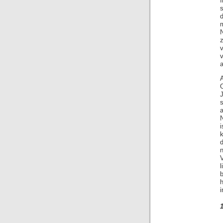
s
v
a
i
k
n
V
l
b
i