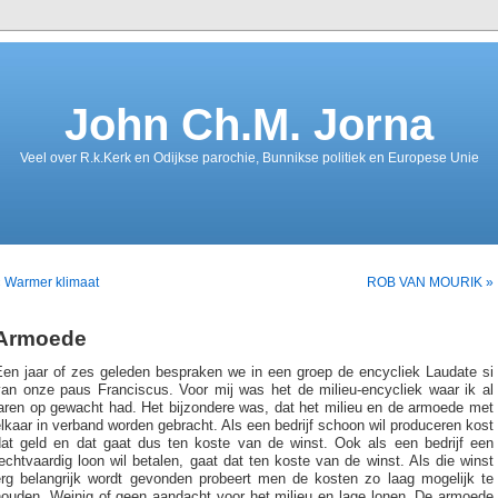
John Ch.M. Jorna
Veel over R.k.Kerk en Odijkse parochie, Bunnikse politiek en Europese Unie
 Warmer klimaat
ROB VAN MOURIK »
Armoede
Een jaar of zes geleden bespraken we in een groep de encycliek Laudate si
van onze paus Franciscus. Voor mij was het de milieu-encycliek waar ik al
jaren op gewacht had. Het bijzondere was, dat het milieu en de armoede met
lkaar in verband worden gebracht. Als een bedrijf schoon wil produceren kost
dat geld en dat gaat dus ten koste van de winst. Ook als een bedrijf een
echtvaardig loon wil betalen, gaat dat ten koste van de winst. Als die winst
erg belangrijk wordt gevonden probeert men de kosten zo laag mogelijk te
houden. Weinig of geen aandacht voor het milieu en lage lonen. De armoede