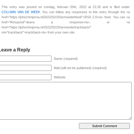
This entry was posted on zondag, februari 20th, 2022 at 22:26 and is filed under
COLUMN VAN DE WEEK
. You can follow any responses to this entry through the <a
href="https://johnchmjorna.nl/2022/02/20/armoede/feed/">RSS 2.0</a> feed. You can <a
href="#respond">leave a response</a>, or <a
href="https://johnchmjorna.nl/2022/02/20/armoede/trackback/"
rel="trackback">trackback</a> from your own site.
Leave a Reply
Name (required)
Mail (will not be published) (required)
Website