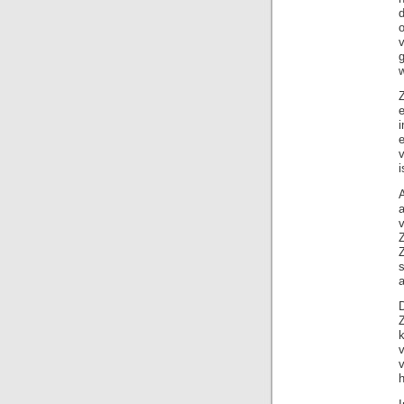
w
i
v
Z
Z
v