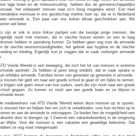
door lage lonen en de milieuvervuiling hebben dus de gemeenschappelijke
oorzaak, het onbeperkt streven naar zo’n hoog mogelijke winst. Een heel
vriendelijke mevrouw in ons gezelschap merkte toen op, dat er in Nederland
geen armoede is. Een paar van ons keken elkaar geschrokken aan. We
isten wel beter.
Zo zijn er ook in onze linkse partijen van die keurige jonge mensen, die
eigenlijk nooit met mensen, die in slechte huizen wonen en een te laag
inkomen hebben in aanraking komen. Ze hebben geen oog voor de armoede
en de slechte woonomstandigheden, het gebrek aan hygiëne en de slechte
voeding en kleding. Eigenlijk kun je zeggen dat er vaak verborgen armoede
s.
ATD Vierde Wereld is een beweging, die zich het lot van mensen in extreme
armoede aantrekt. Ze hebben al jaren terug ontdekt, dat er vaak sprake is
an erfelijke armoede. Families leven van generatie op generatie in armoede.
Ze missen het geld om naar een goede school te gaan of om bijles te nemen.
e krijgen ook geen steun van hun ouders, want die zijn nooit naar een goede
school gegaan. Zo komen ze nooit aan een goede baan en ze blijven in
armoede leven.
De medewerkers van ATD Vierde Wereld weten deze mensen op te sporen.
e steunen hen en helpen hen om zich te ontwikkelen, voor hun rechten op te
komen en aan de armoede te ontsnappen. Ze bieden hen de mogelijkheid een
akantie door te brengen op ’t Zwervel een vakantieboerderij in de omgeving
van Wijhe. Voor die mensen is een vakantie een geweldige belevenis. Dat
hebben ze nog nooit meegemaakt.