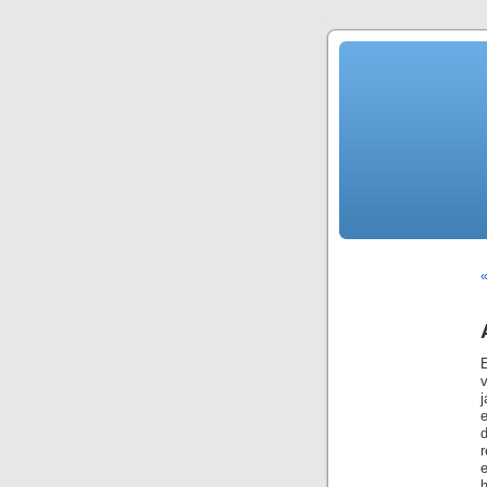
«
e
r