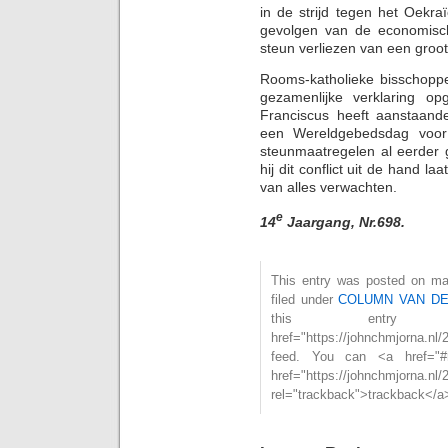
in de strijd tegen het Oekra
gevolgen van de economisch
steun verliezen van een groot
Rooms-katholieke bisschopp
gezamenlijke verklaring o
Franciscus heeft aanstaand
een Wereldgebedsdag voor 
steunmaatregelen al eerder 
hij dit conflict uit de hand la
van alles verwachten.
e
14
Jaargang, Nr.698.
This entry was posted on maa
filed under
COLUMN VAN D
this entry
href="https://johnchmjorna.n
feed. You can <a href="#
href="https://johnchmjorna.nl/
rel="trackback">trackback</a>