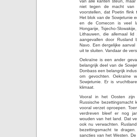
van alle kanten steun, maar 
niet tegen de macht van 
voorstellen, dat Poetin flink 
Het blok van de Sowjetunie 
en de Comecon is veel lan
Hongarije, Tsjecho-Slowakije,
Lithauwen, die allemaal li
aangevallen door Rusland 
Navo. Een dergelijke aanval 
uit te sluiten. Vandaar de ve
Oekraïne is een ander geval
belangrijk deel van de Sowj
Donbass een belangrijk indust
om gevochten. Oekraïne w
Sowjetunie. Er is vruchtbar
klimaat.
Vooral in het Oosten zijn
Russische bezettingsmacht 
vooral verzet oproepen. Toe
verdreven bleef er nog ja
wouden van het land. Dat ve
ook nu verwachten. Rusland 
bezettingsmacht te dragen.
sancties van het Westen. De