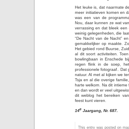
Het leuke is, dat naarmate d
meer initiatieven komen en 
was een van de programmap
Nou, daar kunnen ze wat van
verrassing en dat bleek een 
weinig gelegenheden, die laat
“De Nacht van de Nacht” en 
gemakkelijker op maakte. 
Het gebied rond Buurse, Zui
al dit soort activiteiten. T
bowlingbaan in Enschede bij
regen flink in de soep, h
professionele fotograaf.. Dat
natuur. Al met al kijken we te
Tsja en al die overige familie
harte welkom. Na dit intieme f
en dan wordt er veel uitgewi
dit weblog het bereiken van
feest kunt vieren.
e
14
Jaargang, Nr. 687.
This entry was posted on maa