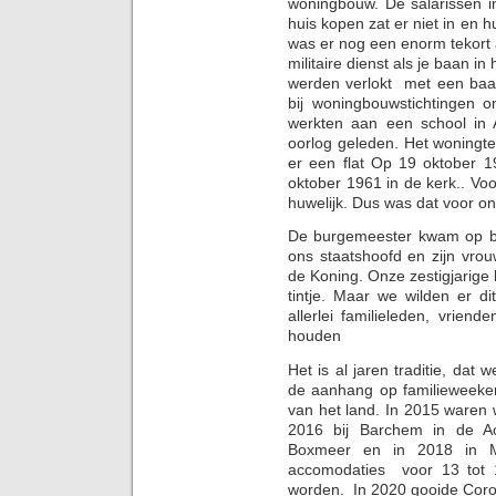
woningbouw. De salarissen i
huis kopen zat er niet in en 
was er nog een enorm tekort a
militaire dienst als je baan i
werden verlokt met een baa
bij woningbouwstichtingen 
werkten aan een school in 
oorlog geleden. Het woningte
er een flat Op 19 oktober 
oktober 1961 in de kerk.. Voo
huwelijk. Dus was dat voor on
De burgemeester kwam op bez
ons staatshoofd en zijn vro
de Koning. Onze zestigjarige 
tintje. Maar we wilden er d
allerlei familieleden, vrien
houden
Het is al jaren traditie, dat
de aanhang op familieweeke
van het land. In 2015 waren w
2016 bij Barchem in de Ac
Boxmeer en in 2018 in 
accomodaties voor 13 tot 
worden. In 2020 gooide Coron