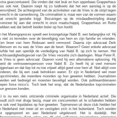
extra geaccentueerd. Die vinden dat niet leuk en hun opperbaas Grapperhaus
dus ook niet. Daarom roept hij zo luidkeels dat het een aanslag is op de
ersvrijheid. De achtergrond van de activiteiten van de Vries is de strijd tegen
nrecht in de samenleving. De criminaliteit is maar een van de vormen waarin
dat onrecht gestalte krijgt. Bezuinigen op de misdaadbestrijding draagt
evenzeer bij aan dat onrecht in onze maatschappij. Grapperhaus en Rutte
ebben wat dat betreft beiden boter op hun hoofd.
n het Marengoproces speelt een kroongetuige Nabil B. een belangrijke rol. Hij
s niet zo tevreden over de beveiliging van hem en zijn familie en vrienden.
Een broer van hem Redouan werd vermoord. Daarna zijn advocaat Derk
Wiersum en nu was de Vries aan de beurt. Waarom? Geen enkele advocaat
durfde het aan openlijk de verdediging van Nabil B. op zich te nemen. Het
echtvaardigheidsgevoel van De Vries verzette zich daartegen. Maar Peter R.
de Vries is geen advocaat. Daarom vond hij een alternatieve oplossing. Hij
werd de vertrouwenspersoon voor Nabil B. Zo heeft hij al veel mensen
ijgestaan en dat liep tot nu toe vrijwel altijd goed voor hem af. Niet altijd voor
anderen, die bij een zaak betrokken waren. Er zijn in Nederland wel meer
topcriminelen, die meerdere moorden op hun geweten hebben. Journalisten
werden wel bedreigd en moesten beveiligd worden. Ook politieambtenaren
iepen forse risico’s. Toch leek het erop, dat de Nederlandse topcriminelen
hun grenzen kenden.
r is nu een niets ontziende criminele organisatie in Nederland actief. Die
houdt zich met drugs bezig, maar om concurrenten uit te schakelen hebben
e ook veel liquidaties op hun geweten. Topmensen uit deze club hielden het
n Nederland niet meer uit en vestigden zich in het buitenland. Toch worden
ze opgespoord en aan Nederland uitgeleverd. Het is duidelijk. Het