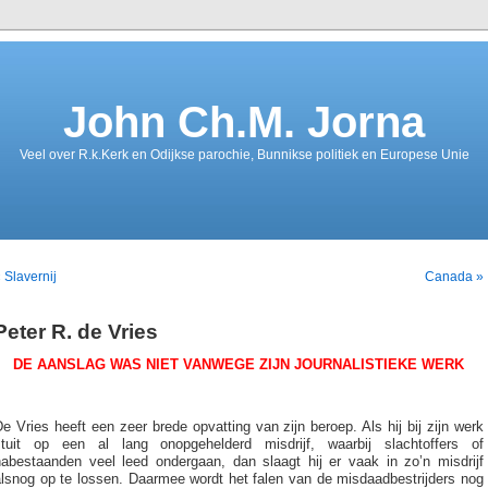
John Ch.M. Jorna
Veel over R.k.Kerk en Odijkse parochie, Bunnikse politiek en Europese Unie
 Slavernij
Canada »
Peter R. de Vries
DE AANSLAG WAS NIET VANWEGE ZIJN JOURNALISTIEKE WERK
e Vries heeft een zeer brede opvatting van zijn beroep. Als hij bij zijn werk
stuit op een al lang onopgehelderd misdrijf, waarbij slachtoffers of
nabestaanden veel leed ondergaan, dan slaagt hij er vaak in zo’n misdrijf
alsnog op te lossen. Daarmee wordt het falen van de misdaadbestrijders nog