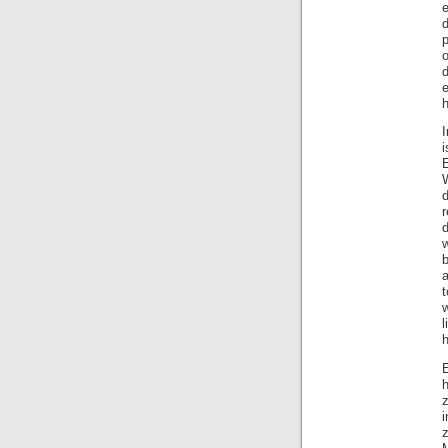
p
o
h
I
i
r
b
l
E
z
i