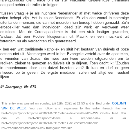
Marengoproces dient ertoe om dit stel volkomen gewetenloze criminelen
oorgoed achter de tralies te krijgen.
Intussen vraag je je als nuchtere Nederlander af met welke drijfveren deze
lieden behept zijn. Het is zo on-Nederlands. Er zijn dan vooral in sommige
buitenlanden mensen, die van het moorden hun beroep hebben gemaakt. Zo’n
beroepskiller werd dan ingevlogen, deed zijn werk en verdween weer
geruisloos. Met de Coronapandemie is dat een stuk lastiger geworden,
Vandaar, dat een Poolse klusjesman uit Maurik en een muzikant uit
otterdam nu als verdachten zijn gearresteerd.
k ben een wat traditionele katholiek en sluit het bestaan van duivels of boze
eesten niet uit. Vanmorgen werd in het Evangelie verteld over de apostelen,
de vrienden van Jezus, die twee aan twee werden uitgezonden om te
rediken, zieken te genezen en duivels uit te drijven. Toen dacht ik: “Zouden
die moordenaars door een duivel bezeten zijn? Ik kan en durf er geen
antwoord op te geven. De ergste misdaden zullen wel altijd een raadsel
lijven.
e
14
Jaargang, Nr. 674.
This entry was posted on zondag, juli 11th, 2021 at 21:53 and is filed under
COLUMN
VAN DE WEEK
. You can follow any responses to this entry through the <a
href="https://johnchmjorna.nl/2021/07/11/peter-r-de-vries/feed/">RSS 2.0</a> feed. You
can <a href="#respond">leave a response</a>, or <a
href="https://johnchmjorna.nl/2021/07/11/peter-r-de-vries/trackback/"
rel="trackback">trackback</a> from your own site.