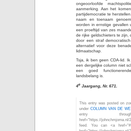
ongeoorloofde machtspol
aanmerking. Aan het komen
partijdemocratie te herstell
naam en toenaam genoemd
worden in ernstige gevallen u
een proeftijd van zes maanden.
de rijke geldschieters te zijn
door een straf democratisc
alternatief voor deze bena
lidmaatschap.
Tsja, ik ben geen CDA-lid. Ik
een dergelijke column niet sc
een goed functionerende
landsbelang is.
e
4
Jaargang, Nr. 671.
This entry was posted on zon
under
COLUMN VAN DE WE
entry th
href="https://johnchmjorna.
feed. You can <a href="#
href="https://johnchmjorna.nl