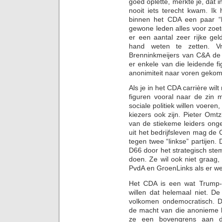
goed oplette, merkte je, dat 
nooit iets terecht kwam. Ik 
binnen het CDA een paar “
gewone leden alles voor zoe
er een aantal zeer rijke geld
hand weten te zetten. V
Brenninkmeijers van C&A de 
er enkele van die leidende 
anonimiteit naar voren geko
Als je in het CDA carrière wil
figuren vooral naar de zin m
sociale politiek willen voeren
kiezers ook zijn. Pieter Om
van de stiekeme leiders ong
uit het bedrijfsleven mag de C
tegen twee “linkse” partijen. 
D66 door het strategisch stem
doen. Ze wil ook niet graag
PvdA en GroenLinks als er w
Het CDA is een wat Trump-a
willen dat helemaal niet. D
volkomen ondemocratisch. 
de macht van die anonieme b
ze een bovengrens aan don