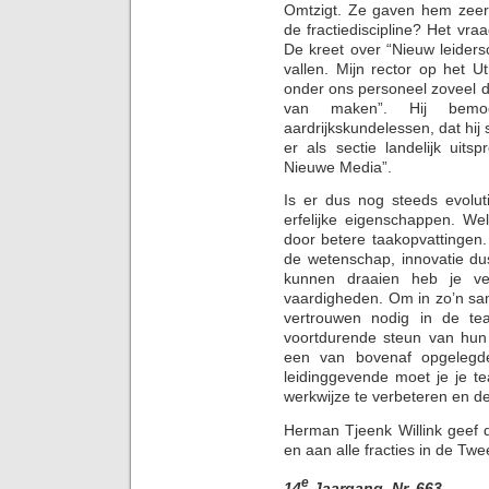
Omtzigt. Ze gaven hem zeer 
de fractiediscipline? Het vr
De kreet over “Nieuw leiders
vallen. Mijn rector op het 
onder ons personeel zoveel 
van maken”. Hij bemo
aardrijkskundelessen, dat hij
er als sectie landelijk uit
Nieuwe Media”.
Is er dus nog steeds evolut
erfelijke eigenschappen. We
door betere taakopvattingen
de wetenschap, innovatie d
kunnen draaien heb je vee
vaardigheden. Om in zo’n sa
vertrouwen nodig in de t
voortdurende steun van hun
een van bovenaf opgelegde
leidinggevende moet je je t
werkwijze te verbeteren en de
Herman Tjeenk Willink geef 
en aan alle fracties in de Tw
e
14
Jaargang, Nr. 663.