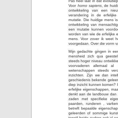
Pas heel laat in dat evoluti
Voor
homo sapiens
, de huid
ontwikkeling van een nie
verandering in de erfelij
mutatie. Die huidige mens is
ontwikkeling van mensachtig
een mutatie kunnen voord
worden van wie de erfelijke 
mens. Voor zover ik weet hee
voorgedaan. Over die vorm van
Mijn gedachte gingen in een
mensheid zich qua geestel
steeds hoger niveau ontwikk
voorvaderen allemaal al 
wetenschappen steeds ver
inzichten. Zijn we dan int
geschiedenis bekende geleer
diep inzicht kunnen komen? In
erfelijke eigenschappen, ma
denkt aan de landbouw dan z
zaden met specifieke eig
paarden, runderen , varken
betreft bepaalde eigenschap
geleerden of sommige kunst
terwijl beide ouders ook al 