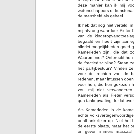
deze manier kan ik mij voor
wetenschappers of kunstenaa
de mensheid als geheel.
Ik heb dat nog niet verteld, 
mij afvroeg waardoor Pieter O
van de kinderopvangtoeslag
begaafd en heeft zijn aanle
allerlei mogelijkheden goed g
Kamerleden zijn, die dat 
Waarom niet? Ontbreekt hen 
de fractiediscipline? Staan z
het partijbestuur? Vinden z
voor de rechten van de be
redenen, maar intussen doen
voor hen, die hen gekozen h
zou mij niet verwonderen
Kamerleden als Pieter versc
qua taakopvatting. Is dat evol
Als Kamerleden in de komen
echte volksvertegenwoordigers
onafhankelijker op. Niet het 
de eerste plaats, maar het b
en geven immers massaal b