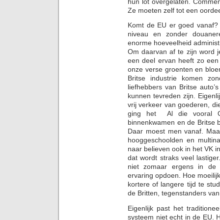
hun lot overgelaten. Commen
Ze moeten zelf tot een oorde
Komt de EU er goed vanaf? 
niveau en zonder douaner
enorme hoeveelheid administ
Om daarvan af te zijn word j
een deel ervan heeft zo een 
onze verse groenten en bloe
Britse industrie komen zo
liefhebbers van Britse auto
kunnen tevreden zijn. Eigenl
vrij verkeer van goederen, di
ging het Al die vooral 
binnenkwamen en de Britse b
Daar moest men vanaf. Maar
hooggeschoolden en multina
naar believen ook in het VK 
dat wordt straks veel lastig
niet zomaar ergens in de 
ervaring opdoen. Hoe moeilijk
kortere of langere tijd te stu
de Britten, tegenstanders van
Eigenlijk past het tradition
systeem niet echt in de EU. 