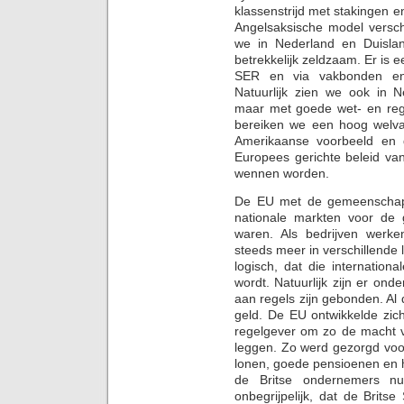
klassenstrijd met stakingen e
Angelsaksische model versch
we in Nederland en Duislan
betrekkelijk zeldzaam. Er is 
SER en via vakbonden en 
Natuurlijk zien we ook in N
maar met goede wet- en rege
bereiken we een hoog welvaa
Amerikaanse voorbeeld en 
Europees gerichte beleid va
wennen worden.
De EU met de gemeenschappe
nationale markten voor de 
waren. Als bedrijven werke
steeds meer in verschillende
logisch, dat die internation
wordt. Natuurlijk zijn er onde
aan regels zijn gebonden. Al d
geld. De EU ontwikkelde zic
regelgever om zo de macht 
leggen. Zo werd gezorgd voo
lonen, goede pensioenen en h
de Britse ondernemers nu
onbegrijpelijk, dat de Brits