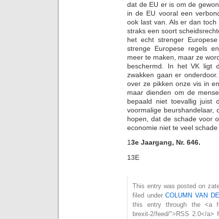
dat de EU er is om de gewon
in de EU vooral een verbo
ook last van. Als er dan toch 
straks een soort scheidsrech
het echt strenger Europese
strenge Europese regels en
meer te maken, maar ze word
beschermd. In het VK ligt
zwakken gaan er onderdoor. 
over ze pikken onze vis in en
maar dienden om de mensen
bepaald niet toevallig juis
voormalige beurshandelaar, d
hopen, dat de schade voor on
economie niet te veel schade li
1
3e Jaargang, Nr. 646.
13E
This entry was posted on zat
filed under
COLUMN VAN D
this entry through the <a hr
brexit-2/feed/">RSS 2.0</a> 