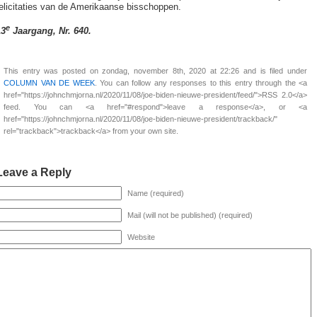
elicitaties van de Amerikaanse bisschoppen.
e
13
Jaargang, Nr. 640.
This entry was posted on zondag, november 8th, 2020 at 22:26 and is filed under
COLUMN VAN DE WEEK
. You can follow any responses to this entry through the <a
href="https://johnchmjorna.nl/2020/11/08/joe-biden-nieuwe-president/feed/">RSS 2.0</a>
feed. You can <a href="#respond">leave a response</a>, or <a
href="https://johnchmjorna.nl/2020/11/08/joe-biden-nieuwe-president/trackback/"
rel="trackback">trackback</a> from your own site.
Leave a Reply
Name (required)
Mail (will not be published) (required)
Website