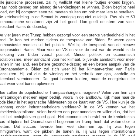
lle juridische processen, zal hij wellicht wat kleine foutjes erkend krijgen,
maar nooit genoeg om alsnog de verkiezingen te winnen. Biden begrijpt heel
oed, dat hij compromissen zal moeten sluiten om ook maar iets te bereiken.
e zetelverdeling in de Senaat is voorlopig nog niet duidelijk. Pas als er 50
democratische senatoren zijn zit het goed. Dan geeft de stem van vice-
resident Harris de doorslag.
De vier jaren met Trump hebben gezorgd voor een sterke verdeeldheid in het
land. Je kon het merken tijdens de toespraak van Biden. Er waren geen
enthousiaste reacties uit het publiek. Wel bij de toespraak van de nieuwe
vicepresident Harris. Maar voor de VS en voor de rest van de wereld is de
verkieing van Biden vooral positief. Minder politiek en economisch
solationisme, meer aandacht voor het klimaat, blijvende aandacht voor meer
banen in het land, een betere gezondheidszorg en een betere aanpak van de
Coronapandemie. Biden zal zich weer bij het Klimaatverdrag van Parijs
aansluiten. Hij zal dus de winning en het verbruik van gas, aardolie en
steenkool verminderen. Dat gaat bannen kosten, maar de energietransitie
gaat weer veel banen opleveren.
Hoe zullen de populistische Trumpaanhangers reageren? Velen van hen zijn
elfstandigen met een eigen bedrijf, vooral in de landbouw. Kijk maar naar de
ode kleur in het agrarische Midwesten op de kaart van de VS. Hoe kun je de
aanhang onder industriearbeiders verklaren? In de VS kennen we het
rbeiderskapitalisme. Velen bezitten een paar aandelen en willen dus, dat het
et het bedrijfsleven goed gaat. Het economisch herstel na de kredietcrisis
was al tijdens het Obamabewind begonnen en Trump heeft dat weten door te
zetten. Dat succes leverde hem veel stemmen op. Hij was tegen
immigranten, want die pikken de banen in. Hij was tegen internationale