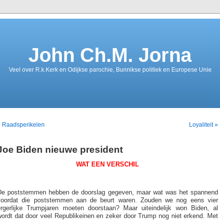
John Ch.M. Jorna
Veel over R.k.Kerk en Odijkse parochie, Bunnikse politiek en Europese Unie
« Raadsperikelen
Loyaliteit »
Joe Biden nieuwe president
WAT EEN VERSCHIL
De poststemmen hebben de doorslag gegeven, maar wat was het spannend
voordat die poststemmen aan de beurt waren. Zouden we nog eens vier
ergerlijke Trumpjaren moeten doorstaan? Maar uiteindelijk won Biden, al
wordt dat door veel Republikeinen en zeker door Trump nog niet erkend. Met