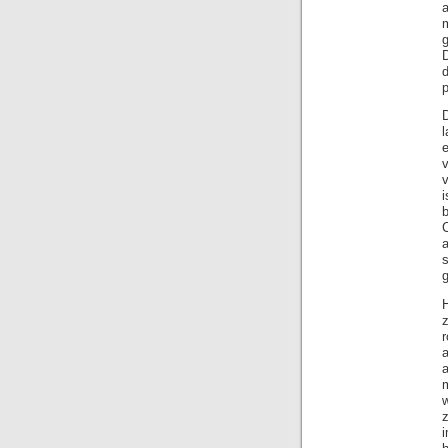
a
g
D
p
i
z
r
a
m