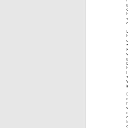
o
h
v
b
K
h
s
i
m
v
m
d