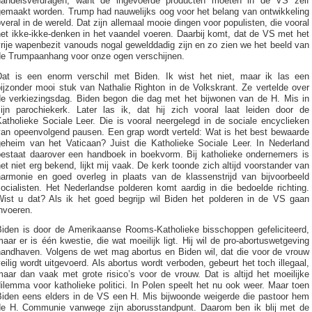
handelsverdragen, want de ingevoerde producten moeten in de VS zelf
gemaakt worden. Trump had nauwelijks oog voor het belang van ontwikkeling
veral in de wereld. Dat zijn allemaal mooie dingen voor populisten, die vooral
et ikke-ikke-denken in het vaandel voeren. Daarbij komt, dat de VS met het
rije wapenbezit vanouds nogal gewelddadig zijn en zo zien we het beeld van
de Trumpaanhang voor onze ogen verschijnen.
Dat is een enorm verschil met Biden. Ik wist het niet, maar ik las een
ijzonder mooi stuk van Nathalie Righton in de Volkskrant. Ze vertelde over
de verkiezingsdag. Biden begon die dag met het bijwonen van de H. Mis in
zijn parochiekerk. Later las ik, dat hij zich vooral laat leiden door de
atholieke Sociale Leer. Die is vooral neergelegd in de sociale encyclieken
van opeenvolgend pausen. Een grap wordt verteld: Wat is het best bewaarde
geheim van het Vaticaan? Juist die Katholieke Sociale Leer. In Nederland
bestaat daarover een handboek in boekvorm. Bij katholieke ondernemers is
et niet erg bekend, lijkt mij vaak. De kerk toonde zich altijd voorstander van
harmonie en goed overleg in plaats van de klassenstrijd van bijvoorbeeld
ocialisten. Het Nederlandse polderen komt aardig in die bedoelde richting.
Wist u dat? Als ik het goed begrijp wil Biden het polderen in de VS gaan
nvoeren.
Biden is door de Amerikaanse Rooms-Katholieke bisschoppen gefeliciteerd,
aar er is één kwestie, die wat moeilijk ligt. Hij wil de pro-abortuswetgeving
handhaven. Volgens de wet mag abortus en Biden wil, dat die voor de vrouw
eilig wordt uitgevoerd. Als abortus wordt verboden, gebeurt het toch illegaal,
aar dan vaak met grote risico’s voor de vrouw. Dat is altijd het moeilijke
ilemma voor katholieke politici. In Polen speelt het nu ook weer. Maar toen
Biden eens elders in de VS een H. Mis bijwoonde weigerde die pastoor hem
de H. Communie vanwege zijn aborusstandpunt. Daarom ben ik blij met de