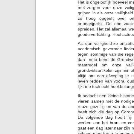
Het is ongelooflijk hoeveel
met zorgen voor onze veilig
grijpen in als onze veilighe
zo hoog opgeeft over onz
onbegrijpelijk. De ene zaa
spreiden. Het zal allemaal we
goede verlichting. Heel actue
Als dan veiligheid zo ontzette
academisch gevormde liede
tegen sommige van die regel
dan nota bene de Grondwet 
maatregel om onze veili
grondwetsartikelen zijn min of
altijd om een afweging te m
leven redden van vooral oud
lijkt me toch echt heel belangr
Ik bedacht een kleine historie
vieren samen met de nodige 
reuze gezellig en van de an
heeft zich die dag op Corona
De volgende dag hoort hij d
werken aan het bron- en con
gaat een dag later naar zijn
schone mee terug te nemen. 