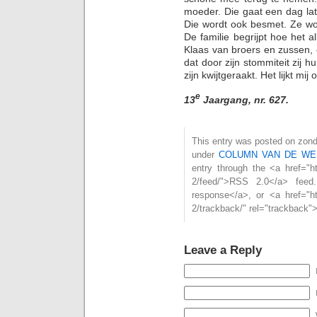
moeder. Die gaat een dag la
Die wordt ook besmet. Ze word
De familie begrijpt hoe het 
Klaas van broers en zussen,
dat door zijn stommiteit zij h
zijn kwijtgeraakt. Het lijkt mi
e
13
Jaargang, nr. 627.
This entry was posted on zonda
under
COLUMN VAN DE WE
entry through the <a href="htt
2/feed/">RSS 2.0</a> feed
response</a>, or <a href="htt
2/trackback/" rel="trackback"
Leave a Reply