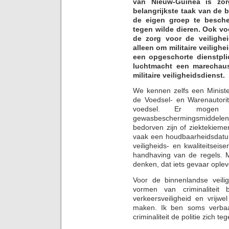
van Nieuw-Guinea is zor
belangrijkste taak van de
de eigen groep te besche
tegen wilde dieren. Ook vo
de zorg voor de veilighe
alleen om militaire veiligh
een opgeschorte dienstplic
luchtmacht een marechau
militaire veiligheidsdienst.
We kennen zelfs een Ministe
de Voedsel- en Warenautorit
voedsel. Er mogen
gewasbeschermingsmiddel
bedorven zijn of ziektekiem
vaak een houdbaarheidsdatum 
veiligheids- en kwaliteitseis
handhaving van de regels. 
denken, dat iets gevaar oplev
Voor de binnenlandse veilig
vormen van criminaliteit 
verkeersveiligheid en vrijw
maken. Ik ben soms verbaa
criminaliteit de politie zich 