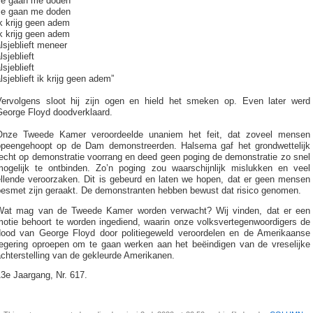
ze gaan me doden
ze gaan me doden
k krijg geen adem
k krijg geen adem
lsjeblieft meneer
lsjeblieft
lsjeblieft
lsjeblieft ik krijg geen adem”
Vervolgens sloot hij zijn ogen en hield het smeken op. Even later werd
George Floyd doodverklaard.
Onze Tweede Kamer veroordeelde unaniem het feit, dat zoveel mensen
opeengehoopt op de Dam demonstreerden. Halsema gaf het grondwettelijk
recht op demonstratie voorrang en deed geen poging de demonstratie zo snel
mogelijk te ontbinden. Zo’n poging zou waarschijnlijk mislukken en veel
ellende veroorzaken. Dit is gebeurd en laten we hopen, dat er geen mensen
besmet zijn geraakt. De demonstranten hebben bewust dat risico genomen.
Wat mag van de Tweede Kamer worden verwacht? Wij vinden, dat er een
motie behoort te worden ingediend, waarin onze volksvertegenwoordigers de
dood van George Floyd door politiegeweld veroordelen en de Amerikaanse
regering oproepen om te gaan werken aan het beëindigen van de vreselijke
chterstelling van de gekleurde Amerikanen.
3e Jaargang, Nr. 617.