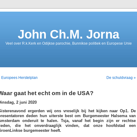
John Ch.M. Jorna
Veel over R.k.Kerk en Odijkse parochie, Bunnikse politiek en Europese Unie
 Europees Herstelplan
De schuldvraag »
Waar gaat het echt om in de USA?
Dinsdag, 2 juni 2020
Gisterenavond ergerden wij ons vreselijk bij het kijken naar Op1. De
presentatoren deden hun uiterste best om Burgemeester Halsema van
Amsterdam onderuit te halen. Tsja, vanaf het begin zijn er rechtse
lieden, die het onverdraaglijk vinden, dat onze hoofdstad een
GroenLinkse burgemeester heeft.