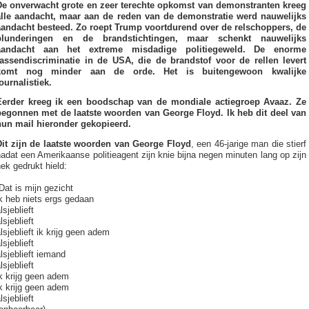
De onverwacht grote en zeer terechte opkomst van demonstranten kreeg
alle aandacht, maar aan de reden van de demonstratie werd nauwelijks
aandacht besteed. Zo roept Trump voortdurend over de relschoppers, de
plunderingen en de brandstichtingen, maar schenkt nauwelijks
aandacht aan het extreme misdadige politiegeweld. De enorme
rassendiscriminatie in de USA, die de brandstof voor de rellen levert
komt nog minder aan de orde. Het is buitengewoon kwalijke
ournalistiek.
Eerder kreeg ik een boodschap van de mondiale actiegroep Avaaz. Ze
begonnen met de laatste woorden van George Floyd. Ik heb dit deel van
hun mail hieronder gekopieerd.
Dit zijn de laatste woorden van George Floyd
, een 46-jarige man die stierf
adat een Amerikaanse politieagent zijn knie bijna negen minuten lang op zijn
ek gedrukt hield:
Dat is mijn gezicht
k heb niets ergs gedaan
lsjeblieft
lsjeblieft
lsjeblieft ik krijg geen adem
lsjeblieft
lsjeblieft iemand
lsjeblieft
k krijg geen adem
k krijg geen adem
lsjeblieft