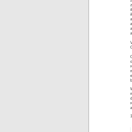
i
i
a
a
a
a
a
1