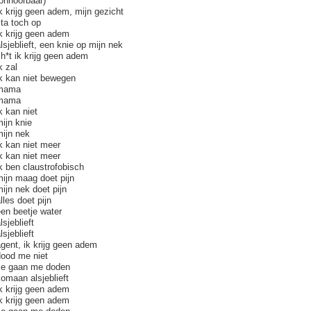
onhoorbaar)
k krijg geen adem, mijn gezicht
ta toch op
k krijg geen adem
lsjeblieft, een knie op mijn nek
h*t ik krijg geen adem
k zal
ik kan niet bewegen
mama
mama
k kan niet
ijn knie
mijn nek
k kan niet meer
k kan niet meer
k ben claustrofobisch
ijn maag doet pijn
ijn nek doet pijn
lles doet pijn
en beetje water
lsjeblieft
lsjeblieft
gent, ik krijg geen adem
dood me niet
ze gaan me doden
omaan alsjeblieft
k krijg geen adem
k krijg geen adem