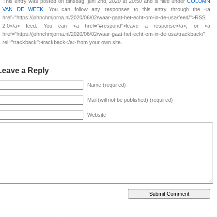
This entry was posted on dinsdag, juni 2nd, 2020 at 20:50 and is filed under
COLUMN
VAN DE WEEK
. You can follow any responses to this entry through the <a
href="https://johnchmjorna.nl/2020/06/02/waar-gaat-het-echt-om-in-de-usa/feed/">RSS
2.0</a> feed. You can <a href="#respond">leave a response</a>, or <a
href="https://johnchmjorna.nl/2020/06/02/waar-gaat-het-echt-om-in-de-usa/trackback/"
rel="trackback">trackback</a> from your own site.
Leave a Reply
Name (required)
Mail (will not be published) (required)
Website