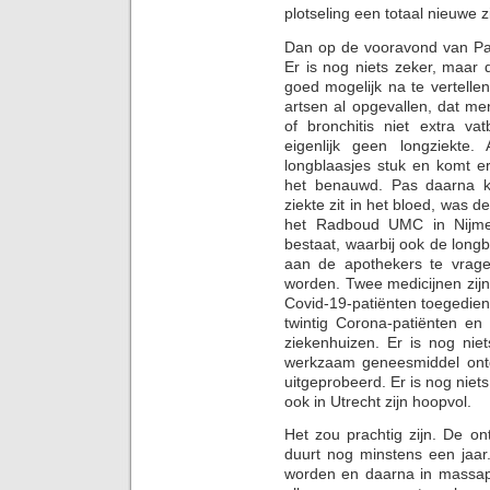
plotseling een totaal nieuwe z
Dan op de vooravond van Pas
Er is nog niets zeker, maar 
goed mogelijk na te vertelle
artsen al opgevallen, dat m
of bronchitis niet extra va
eigenlijk geen longziekte
longblaasjes stuk en komt e
het benauwd. Pas daarna k
ziekte zit in het bloed, was d
het Radboud UMC in Nijmeg
bestaat, waarbij ook de long
aan de apothekers te vrage
worden. Twee medicijnen zijn
Covid-19-patiënten toegedie
twintig Corona-patiënten e
ziekenhuizen. Er is nog nie
werkzaam geneesmiddel ontd
uitgeprobeerd. Er is nog niet
ook in Utrecht zijn hoopvol.
Het zou prachtig zijn. De o
duurt nog minstens een jaar
worden en daarna in massapr