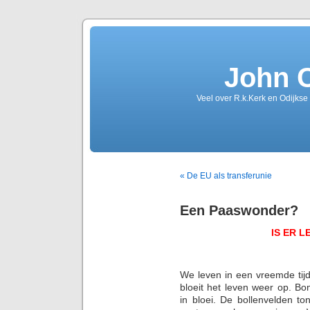
John 
Veel over R.k.Kerk en Odijkse
« De EU als transferunie
Een Paaswonder?
IS ER 
We leven in een vreemde tijd 
bloeit het leven weer op. B
in bloei. De bollenvelden t