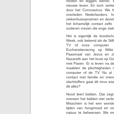
nesten en leggen eieren. 
nieuwe leven. En toch verk
door het Coronavirus. We h
overleden Nederlanders, h
ziekenhuisopnamen en dezelf
het lichamelijk contact zelf
ouderen vrezen die enge ziek
Het is eigenlijk de boods
Week, ook bekend als de Sti
TV of onze computer. 
Eucharistieviering op Wit
Paasmaal van Jezus en zi
Nazareth aan het kruis op Go
met Pasen. Er is leven na d
maakten de plechtigheden 
computer of de TV. Nu al 
contact met familie en vrie
slachtoffers gaat dit virus ei
dit alles?
Nood leert bidden. Dat zeg
mensen het bidden niet verle
Misschien is het een wonde
tijden van hoogmoed en onv
natuur te beheersen. We m