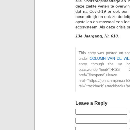
alle voorzorgsmaatregelen n
deze ziekte weten te overwi
dat na Covid-19 er ook een 
besmettelijk en ook zo dodel
opstellen en massaal een leef
ecosysteem. Als deze crisis o
13e Jaargang, Nr. 610.
This entry was posted on zond
under
COLUMN VAN DE WE
entry through the <a href="
paaswonder/feed/">
href="#respond">l
href="https://johnchmjorna.nl
rel="trackback">trackback</a>
Leave a Reply